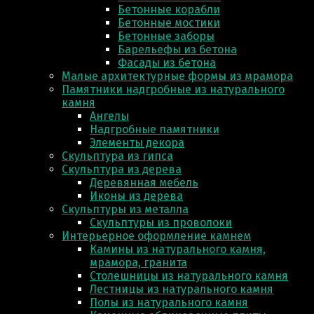
Бетонные корабли
Бетонные мостики
Бетонные заборы
Барельефы из бетона
Фасады из бетона
Малые архитектурные формы из мрамора
Памятники надгробные из натурального
камня
Ангелы
Надгробные памятники
Элементы декора
Скульптура из гипса
Скульптура из деревa
Деревянная мебель
Иконы из дерева
Скульптуры из металла
Скульптуры из проволоки
Интерьерное оформление камнем
Камины из натурального камня,
мрамора, гранита
Столешницы из натурального камня
Лестницы из натурального камня
Полы из натурального камня