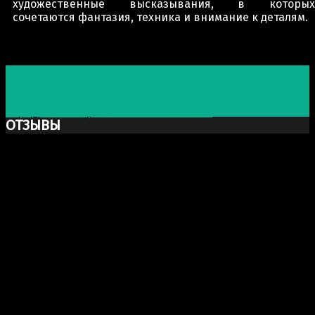
художественные высказывания, в которых
сочетаются фантазия, техника и внимание к деталям.
Post navigation
Предыдущая запись
Иллюзия разрушения: стеклянные
скульптуры Даниэля Аршама
Следующая запись
Воздушные карикатуры из металла:
парадоксы творчества Юко Хишиямы
ОТЗЫВЫ
Ксю Макаревич