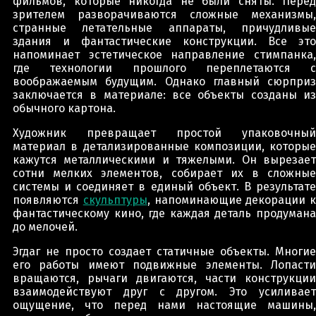
фильмов, которые никогда не были сняты. Перед
зрителем разворачиваются сложные механизмы,
странные летательные аппараты, причудливые
здания и фантастические конструкции. Все это
напоминает эстетическое направление стимпанка,
где технологии прошлого переплетаются с
воображаемым будущим. Однако главный сюрприз
заключается в материале: все объекты созданы из
обычного картона.
Художник превращает простой упаковочный
материал в детализированные композиции, которые
кажутся металлическими и тяжелыми. Он вырезает
сотни мелких элементов, собирает их в сложные
системы и соединяет в единый объект. В результате
появляются
скульптуры
, напоминающие декорации к
фантастическому кино, где каждая деталь продумана
до мелочей.
Эгдаг не просто создает статичные объекты. Многие
его работы имеют подвижные элементы. Лопасти
вращаются, рычаги двигаются, части конструкции
взаимодействуют друг с другом. Это усиливает
ощущение, что перед нами настоящие машины,