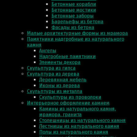
Бетонные корабли
Бетонные мостики
Бетонные заборы
Барельефы из бетона
Фасады из бетона
Малые архитектурные формы из мрамора
Памятники надгробные из натурального
камня
Ангелы
Надгробные памятники
Элементы декора
Скульптура из гипса
Скульптура из деревa
Деревянная мебель
Иконы из дерева
Скульптуры из металла
Скульптуры из проволоки
Интерьерное оформление камнем
Камины из натурального камня,
мрамора, гранита
Столешницы из натурального камня
Лестницы из натурального камня
Полы из натурального камня