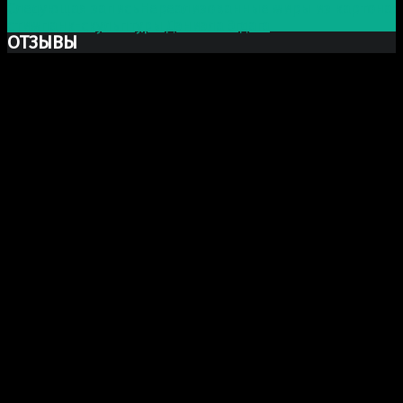
Следующая запись
Нереализованные миры из картона:
стимпанк-скульптуры Дэниэла Эгдага
ОТЗЫВЫ
Ксю Макаревич
Добрый день. Заказывали у Вас бюст Марка Аврелия
из гипса. Хочу выразить Вам огромную благодарность
за Вашу прекрасно проделанную работу. Бюст
получился шикарный, сделали очень хорошо и главное
(для меня это было очень важно) работа была
проделана и доставлена точно в срок как и