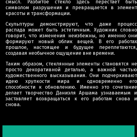
смысл. Разбитое стекло здесь перестает быть
символом разрушения и превращается в элемент
красоты и трансформации.
Скульптуры демонстрируют, что даже процесс
распада может быть эстетичным. Художник словно
говорит, что изменения неизбежны, но именно они
формируют новый облик вещей. В его работах
прошлое, настоящее и будущее переплетаются,
создавая необычное ощущение вне времени.
Таким образом, стеклянные элементы становятся не
просто декоративной деталью, а важной частью
художественного высказывания. Они подчеркивают
идею хрупкости мира и одновременно его
способности к обновлению. Именно это сочетание
делает творчество Даниэля Аршама узнаваемым и
заставляет возвращаться к его работам снова и
снова.
Post navigation
Предыдущая запись
Геометрия природы в дереве:
необычные сферы Lee Jae-Hyo