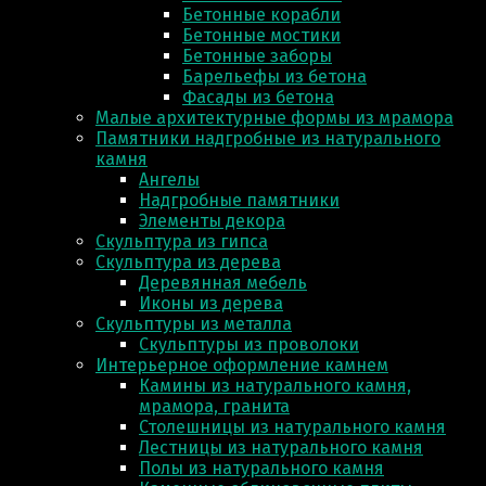
Бетонные корабли
Бетонные мостики
Бетонные заборы
Барельефы из бетона
Фасады из бетона
Малые архитектурные формы из мрамора
Памятники надгробные из натурального
камня
Ангелы
Надгробные памятники
Элементы декора
Скульптура из гипса
Скульптура из деревa
Деревянная мебель
Иконы из дерева
Скульптуры из металла
Скульптуры из проволоки
Интерьерное оформление камнем
Камины из натурального камня,
мрамора, гранита
Столешницы из натурального камня
Лестницы из натурального камня
Полы из натурального камня