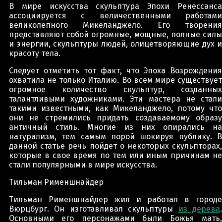
В мире искусства скульптура Эпохи Ренессанса
ассоциируется с величественными работами
великолепного Микеланджело. Его творения
представляют собой огромные, мощные, полные силы
и энергии, скульптуры людей, олицетворяющие дух и
красоту тела.
Следует отметить тот факт, что Эпоха Возрождения
охватила не только Италию. Во всем мире существует
огромное количество скульптур, созданных
талантливыми художниками. Эти мастера не стали
такими известными, как Микеланджело, потому что
они не стремились придать создаваемому образу
античный стиль. Многие из них опирались на
натурализм, тем самым порой шокируя публику. В
данной статье речь пойдет о некоторых скульпторах,
которые в свое время по тем или иным причинам не
стали популярными в мире искусства.
Тильман Рименшнайдер
Тильман Рименшнайдер жил и работал в городе
Вюрцбург. Он изготавливал скульптуры
из дерева
Основными его персонажами были Божья мать,