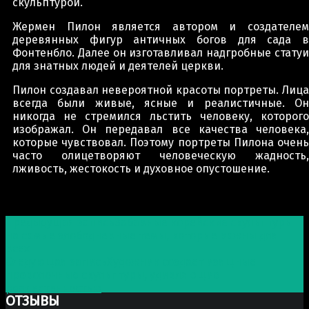
скульптурой.
Жермен Пилон является автором и создателем
деревянных фигур античных богов для сада в
Фонтенбло. Далее он изготавливал надгробные статуи
для знатных людей и деятелей церкви.
Пилон создавал невероятной красоты портреты. Лица
всегда были живые, ясные и реалистичные. Он
никогда не стремился льстить человеку, которого
изображал. Он передавал все качества человека,
которые чувствовал. Поэтому портреты Пилона очень
часто олицетворяют человеческую жадность,
лживость, жестокость и духовное опустошение.
Post navigation
Предыдущая запись
Забавные корейские скульптуры
на самые злободневные темы, которые важны для
всех
Следующая запись
Художник создает изящные
проволочные скульптуры, удивляющие
реалистичностью
ОТЗЫВЫ