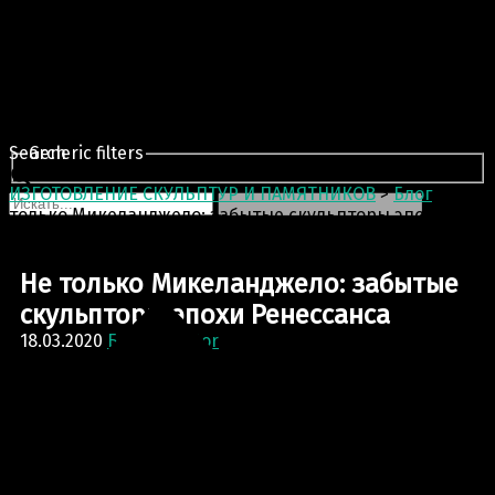
Search
Generic filters
ИЗГОТОВЛЕНИЕ СКУЛЬПТУР И ПАМЯТНИКОВ
>
Блог
>
Не
только Микеланджело: забытые скульпторы эпохи
Ренессанса
Не только Микеланджело: забытые
скульпторы эпохи Ренессанса
18.03.2020
Блог
Sculptor