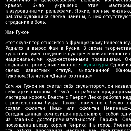
храмов было украшено этим мастером
глазурованными рельефами. Яркие, полные жизнью,
работы художника слегка наивны, в них отсутствуют
страдание и боль.
Жан Гужон
Этот скульптор относится в французскому Ренессансу.
Радился и вырос Жан в Руане. В своем творчестве
художник сумел соединить дух греческой античности с
национальными художественными традициями. Он
создавал строгие, выдержанные
скульптуры
. Одной из
самых известных статуй, выполненной Жаном
Гужоном. Является «Диана-охотница».
Сам же Гужон не считал себя скульптором, он назвал
себя архитектором. В 1542г. он работал придворным
мастером короля. Вместе с Пьером Леско работал над
строительством Лувра. Также совместно с Леско он
создал «Фонтан Ним» или «Фонтан Невинных».
Сегодня данная композиция представляет собой одну
из главных достопримечательностей Парижа. Она
посвящена въезду короля Генриха II в город. Именно
эта работа прославила мастера как талантливого