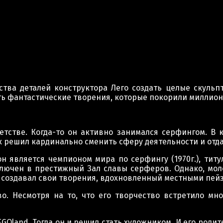
ства деталей конструктора Лего создать целые скульп
ать фантастические творения, которые покорили миллион
етстве. Когда-то он активно занимался серфингом. В
к решил кардинально сменить сферу деятельности и отда
н является чемпионом мира по серфингу (1970г.), титу
ключен в престижный Зал славы серферов. Однако, мо
 О создавал свои творения, вдохновленный местными пей
о. Несмотря на то, что его творчество встретило мно
LEGOland. Тогда он и решил стать художником. И его род