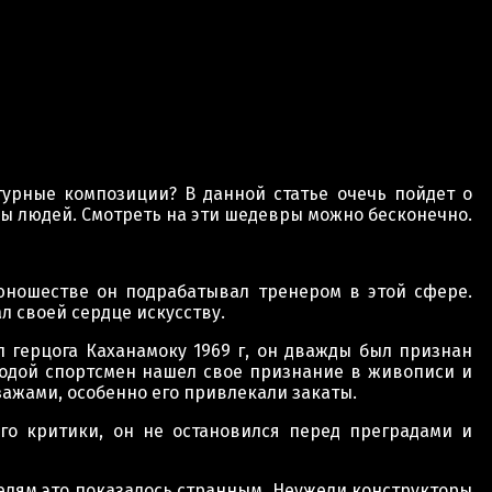
турные композиции? В данной статье очечь пойдет о
ы людей. Смотреть на эти шедевры можно бесконечно.
 юношестве он подрабатывал тренером в этой сфере.
л своей сердце искусству.
л герцога Каханамоку 1969 г, он дважды был признан
лодой спортсмен нашел свое признание в живописи и
зажами, особенно его привлекали закаты.
го критики, он не остановился перед преградами и
ителям это показалось странным. Неужели конструкторы