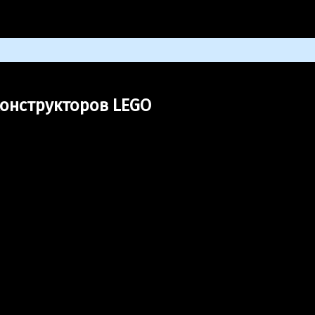
альные творения, созданные из конструкторов LEGO
конструкторов LEGO