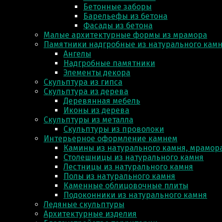
Бетонные заборы
Барельефы из бетона
Фасады из бетона
Малые архитектурные формы из мрамора
Памятники надгробные из натурального кам
Ангелы
Надгробные памятники
Элементы декора
Скульптура из гипса
Скульптура из деревa
Деревянная мебель
Иконы из дерева
Скульптуры из металла
Скульптуры из проволоки
Интерьерное оформление камнем
Камины из натурального камня, мрамора
Столешницы из натурального камня
Лестницы из натурального камня
Полы из натурального камня
Каменные облицовочные плиты
Подоконники из натурального камня
Ледяные скульптуры
Архитектурные изделия