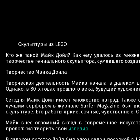
Скульптуры из LEGO
Кто же такой Майк Дойл? Как ему удалось из множе
творчестве гениального скульптора, сумевшего созд
Творчество Майка Дойла
Творческая деятельность Майка начала в далеком д
Однако, в 80-х годах прошлого века, будущий художни
Сегодня Майк Дойл имеет множество наград. Также о
лучшим серфером в журнале Surfer Magazine, был в
скульптуре. Его работы яркие, сочные, чувственные.
Майк внес огромный вклад в современное искусств
продолжил творить свои
изделия
.
В далеком детстве Дойл был вдохновлен поездкой в ​​