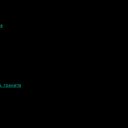
ня
, гранита