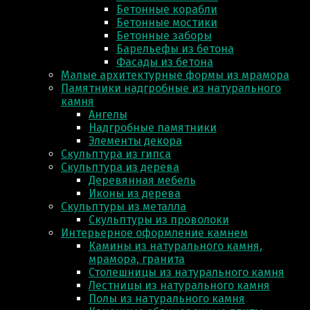
Бетонные корабли
Бетонные мостики
Бетонные заборы
Барельефы из бетона
Фасады из бетона
Малые архитектурные формы из мрамора
Памятники надгробные из натурального
камня
Ангелы
Надгробные памятники
Элементы декора
Скульптура из гипса
Скульптура из деревa
Деревянная мебель
Иконы из дерева
Скульптуры из металла
Скульптуры из проволоки
Интерьерное оформление камнем
Камины из натурального камня,
мрамора, гранита
Столешницы из натурального камня
Лестницы из натурального камня
Полы из натурального камня