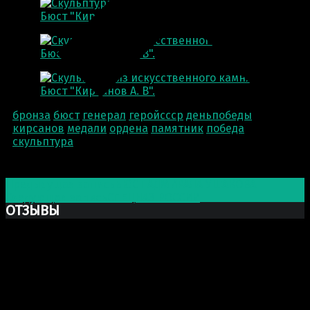
бронза
бюст
генерал
геройссср
деньпобеды
кирсанов
медали
ордена
памятник
победа
скульптура
Post navigation
Предыдущая запись
БЮСТ АДМИРАЛА УШАКОВА
Следующая запись
СПЕЦНАЗ РОССИИ
ОТЗЫВЫ