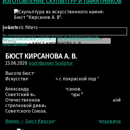
ИЗГОТОВЛЕНИЕ СКУЛЬПТУР И ПАМЯТНИКОВ
Search
Generic filters
ИЗГОТОВЛЕНИЕ СКУЛЬПТУР И ПАМЯТНИКОВ
>
портфолио
>
БЮСТ КИРСАНОВА А. В.
БЮСТ КИРСАНОВА А. В.
23.06.2020
портфолио
Sculptor
Высота бюста: 65 см
Искусственный камень с покраской под бронзу.
Александр Васильевич Кирсанов.
Советский военачальник, в годы Великой
Отечественной войны командир 76-й гвардейской
стрелковой дивизии, генерал-майор, Герой
Советского Союза.
Видео — Бюст Кирсанова Александра Васильевича