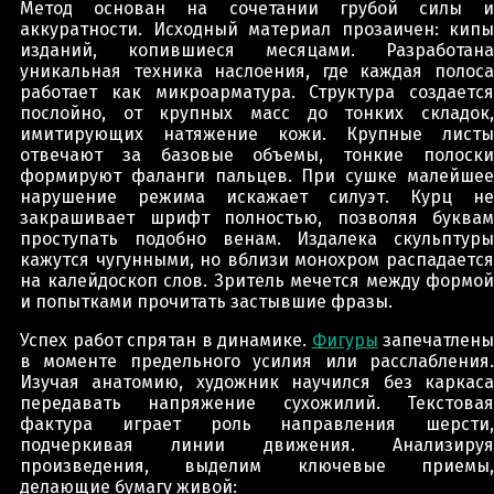
Метод основан на сочетании грубой силы и
аккуратности. Исходный материал прозаичен: кипы
изданий, копившиеся месяцами. Разработана
уникальная техника наслоения, где каждая полоса
работает как микроарматура. Структура создается
послойно, от крупных масс до тонких складок,
имитирующих натяжение кожи. Крупные листы
отвечают за базовые объемы, тонкие полоски
формируют фаланги пальцев. При сушке малейшее
нарушение режима искажает силуэт. Курц не
закрашивает шрифт полностью, позволяя буквам
проступать подобно венам. Издалека скульптуры
кажутся чугунными, но вблизи монохром распадается
на калейдоскоп слов. Зритель мечется между формой
и попытками прочитать застывшие фразы.
Успех работ спрятан в динамике.
Фигуры
запечатлены
в моменте предельного усилия или расслабления.
Изучая анатомию, художник научился без каркаса
передавать напряжение сухожилий. Текстовая
фактура играет роль направления шерсти,
подчеркивая линии движения. Анализируя
произведения, выделим ключевые приемы,
делающие бумагу живой: