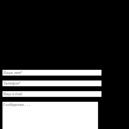
черного и серого мрамора. До этого все никак не мог
остановиться на каком-то конкретном варианте.
Пересмотрел фото на сайте. Все камины
восхитительные. Но мастер посоветовал мне такую
угловую конструкцию. Прекрасная работа. Мне нужно
было сделать этот камин очень быстро. И его для меня
изготовили в обещанные сроки. Хочу еще добавить,
что в этой мастерской цены совершенно не кусаются.
Так что смело обращайтесь в «Искусство скульптуры»!
Вы останетесь довольны.
НАПИСАТЬ НАМ