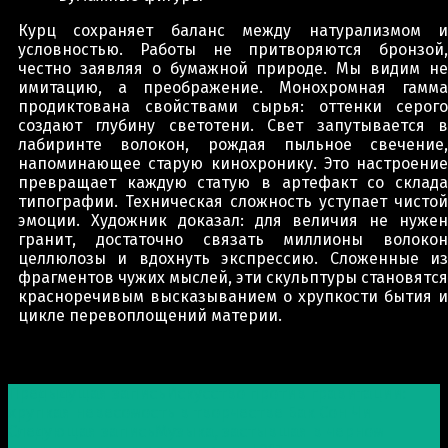
Курц сохраняет баланс между натурализмом и
условностью. Работы не притворяются бронзой,
честно заявляя о бумажной природе. Мы видим не
имитацию, а преображение. Монохромная гамма
продиктована свойствами сырья: оттенки серого
создают глубину светотени. Свет запутывается в
лабиринте волокон, рождая пыльное свечение,
напоминающее старую кинохронику. Это настроение
превращает каждую статую в артефакт со склада
типографии. Техническая сложность уступает чистой
эмоции. Художник доказал: для величия не нужен
гранит, достаточно связать миллионы волокон
целлюлозы и вдохнуть экспрессию. Сложенные из
фрагментов чужих мыслей, эти скульптуры становятся
красноречивым высказыванием о хрупкости бытия и
цикле перевоплощений материи.
Post navigation
Предыдущая запись
Искусство против гравитации:
хрупкая невесомость в творчестве Бак Сон Чи
Следующая запись
Музыка, застывшая в черном