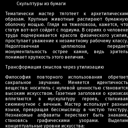
Скульптуры из бумаги
Тематически мастер тяготеет к архетипическим
образам. Крупные животные распирают бумажную
оболочку мощью. Глядя на тяжеловоза, кажется, что
статуя вот-вот сойдет с подиума. В сериях о человеке
труда подчеркивается красота физического усилия,
проступает уважение к незаметному рабочему классу.
Недолговечная целлюлоза передает
монументальность острее камня, ведь зритель
понимает хрупкость этого величия.
Трансформация смыслов через утилизацию
Философия повторного использования обретает
сакральное звучание. Меняется идентичность
вещества: носитель с нулевой ценностью становится
высоким искусством. Газетные заголовки о кризисах
вплетаются в мускулатуру героев, сталкивая
сиюминутное с вечным. Мастер использует разные
языки, превращая бессмыслицу в чистую текстуру.
Незнакомые алфавиты перестают быть знаками,
становясь графическими узорами. Выделим
концептуальные уровни искусства: