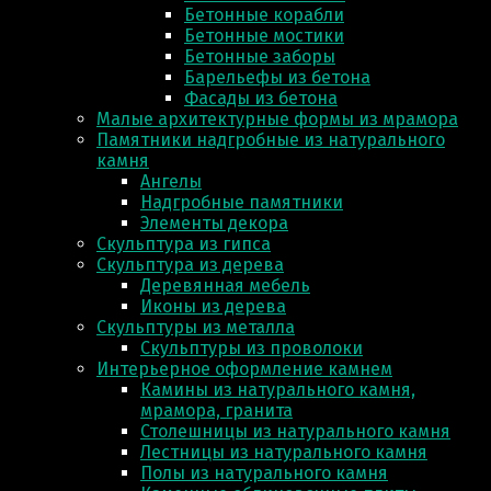
Бетонные корабли
Бетонные мостики
Бетонные заборы
Барельефы из бетона
Фасады из бетона
Малые архитектурные формы из мрамора
Памятники надгробные из натурального
камня
Ангелы
Надгробные памятники
Элементы декора
Скульптура из гипса
Скульптура из деревa
Деревянная мебель
Иконы из дерева
Скульптуры из металла
Скульптуры из проволоки
Интерьерное оформление камнем
Камины из натурального камня,
мрамора, гранита
Столешницы из натурального камня
Лестницы из натурального камня
Полы из натурального камня