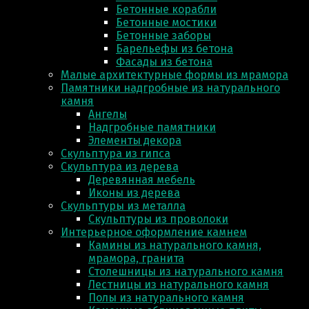
Бетонные корабли
Бетонные мостики
Бетонные заборы
Барельефы из бетона
Фасады из бетона
Малые архитектурные формы из мрамора
Памятники надгробные из натурального
камня
Ангелы
Надгробные памятники
Элементы декора
Скульптура из гипса
Скульптура из деревa
Деревянная мебель
Иконы из дерева
Скульптуры из металла
Скульптуры из проволоки
Интерьерное оформление камнем
Камины из натурального камня,
мрамора, гранита
Столешницы из натурального камня
Лестницы из натурального камня
Полы из натурального камня