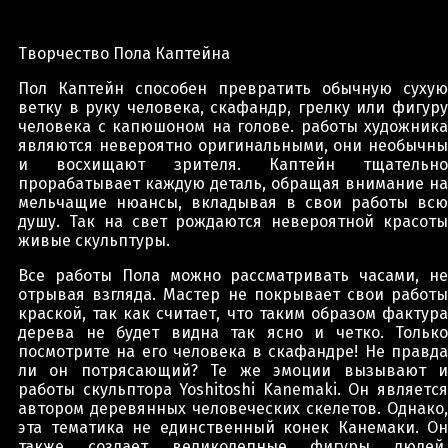
Творчество Пола Каптейна
Пол Каптейн способен превратить обычную сухую
ветку в руку человека, скафандр, грелку или фигуру
человека с капюшоном на голове. работы художника
являются невероятно оригинальными, они необычны
и восхищают зрителя. Каптейн тщательно
прорабатывает каждую деталь, обращая внимание на
мельчащие нюансы, вкладывая в свои работы всю
душу. Так на свет рождаются невероятной красоты
живые скульптуры.
Все работы Пола можно рассматривать часами, не
отрывая взгляда. Мастер не покрывает свои работы
краской, так как считает, что таким образом фактура
дерева не будет видна так ясно и четко. Только
посмотрите на его человека в скафандре! Не правда
ли он потрясающий? Те же эмоции вызывают и
работы скульптора Yoshitoshi Kanemaki. Он является
автором деревянных человеческих скелетов. Однако,
эта тематика не единственный конек Канемаки. Он
также создает великолепные фигуры людей.