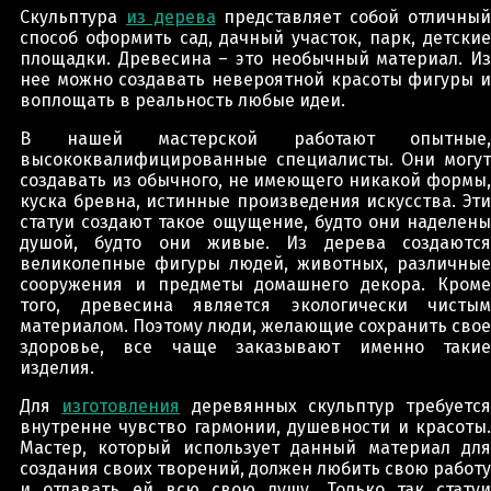
Скульптура
из дерева
представляет собой отличны
способ оформить сад, дачный участок, парк, детские
площадки. Древесина – это необычный материал. Из
нее можно создавать невероятной красоты фигуры и
воплощать в реальность любые идеи.
В нашей мастерской работают опытные,
высококвалифицированные специалисты. Они могут
создавать из обычного, не имеющего никакой формы,
куска бревна, истинные произведения искусства. Эти
статуи создают такое ощущение, будто они наделены
душой, будто они живые. Из дерева создаются
великолепные фигуры людей, животных, различные
сооружения и предметы домашнего декора. Кроме
того, древесина является экологически чистым
материалом. Поэтому люди, желающие сохранить свое
здоровье, все чаще заказывают именно такие
изделия.
Для
изготовления
деревянных скульптур требуется
внутренне чувство гармонии, душевности и красоты.
Мастер, который использует данный материал для
создания своих творений, должен любить свою работу
и отдавать ей всю свою душу. Только так статуи