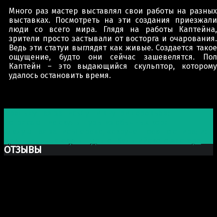
Много раз мастер выставлял свои работы на разных
выставках. Посмотреть на эти создания приезжали
люди со всего мира. Глядя на работы Каптейна,
зрители просто застывали от восторга и очарования.
Ведь эти статуи выглядят как живые. Создается такое
ощущение, будто они сейчас зашевелятся. Пол
Каптейн – это выдающийся скульптор, которому
удалось остановить время.
Post navigation
Предыдущая запись
Души внутри деревьев:
потрясающие скульптуры из обычных коряг
Следующая запись
Дерево, «скрученное» по спирали:
оригинальные скульптуры от бельгийского мастера
ОТЗЫВЫ