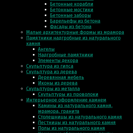
Бетонные корабли
Бетонные мостики
Бетонные заборы
Барельефы из бетона
Фасады из бетона
Малые архитектурные формы из мрамора
Памятники надгробные из натурального
камня
Ангелы
Надгробные памятники
Элементы декора
Скульптура из гипса
Скульптура из деревa
Деревянная мебель
Иконы из дерева
Скульптуры из металла
Скульптуры из проволоки
Интерьерное оформление камнем
Камины из натурального камня,
мрамора, гранита
Столешницы из натурального камня
Лестницы из натурального камня
Полы из натурального камня