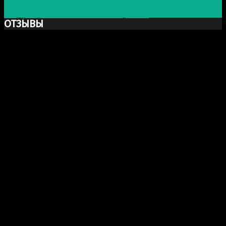
Предыдущая запись
Скульптура «Грузин»
Следующая запись
ГАЙ ЮЛИЙ ЦЕЗАРЬ
ОТЗЫВЫ
Ксю Макаревич
Добрый день. Заказывали у Вас бюст Марка Аврелия
из гипса. Хочу выразить Вам огромную благодарность
за Вашу прекрасно проделанную работу. Бюст
получился шикарный, сделали очень хорошо и главное
(для меня это было очень важно) работа была
проделана и доставлена точно в срок как и