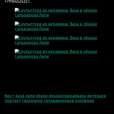
+79104524227.
бюст
ваза
дали
декор
декоративнаяваза
интерьер
портрет
сальвадор
сальвадордали
художник
Post navigation