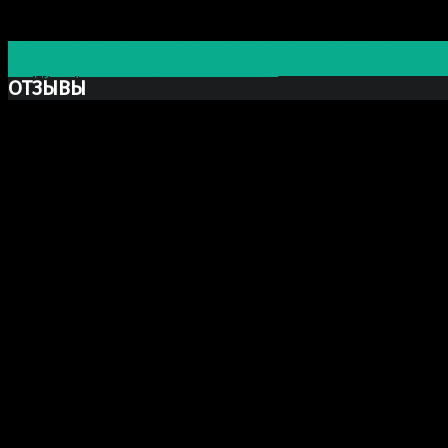
Post navigation
Предыдущая запись
Ваза в образе Сальвадора Дали.
Следующая запись
Атлант на стене
ОТЗЫВЫ
Ксю Макаревич
Добрый день. Заказывали у Вас бюст Марка Аврелия из
шикарный, сделали очень хорошо и главное (для меня э
огромное спасибо, в последующем будем обращаться н