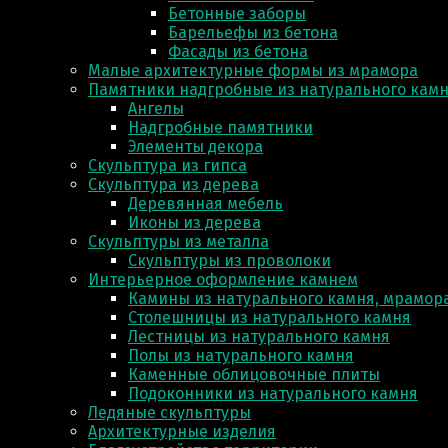
Бетонные заборы
Барельефы из бетона
Фасады из бетона
Малые архитектурные формы из мрамора
Памятники надгробные из натурального кам
Ангелы
Надгробные памятники
Элементы декора
Скульптура из гипса
Скульптура из деревa
Деревянная мебель
Иконы из дерева
Скульптуры из металла
Скульптуры из проволоки
Интерьерное оформление камнем
Камины из натурального камня, мрамора
Столешницы из натурального камня
Лестницы из натурального камня
Полы из натурального камня
Каменные облицовочные плиты
Подоконники из натурального камня
Ледяные скульптуры
Архитектурные изделия