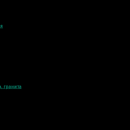
ня
, гранита