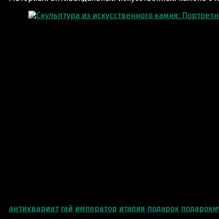
антиквариат
гай
император
италия
подарок
подарокм