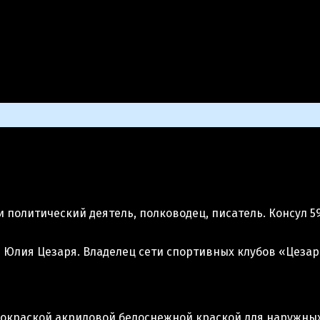
>
ГАЙ ЮЛИЙ ЦЕЗАРЬ
итический деятель, полководец, писатель. Консул 59, 48, 
 Юлия Цезаря. Владелец сети спортивных клубов «Цезар
окраской акриловой белоснежной краской для наружных