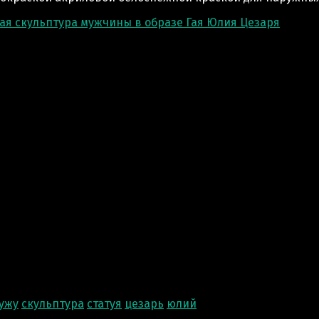
ужу
скульптура
статуя
цезарь
юлий