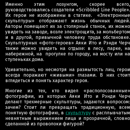
Именно этим лозунгом, скорее всего,
руководствовались создатели «Scribbled Line People».
Их герои не изображены в статике. «Электронные
скульптуры» отображают жизнь обычных людей.
Авторы помещают их за столярный станок, их можно
увидеть на заводе, возле электрощита, за мольбертом
и в другой, привычной человеку труда обстановке.
Скульптурных «фото-героев» Аяки Ито и Рэнди Черч
также можно увидеть на отдыхе: в лесу, парке, на
набережной, на прогулке по городу, на мосту или на
ступеньках дома.
Удивительно, но несмотря на размытость лиц, герои
всегда поражают «живыми» глазами. В них стоит
вглядеться и понять характер героя.
Многие из тех, кто видел «располосованные»
фотографии, из которых Аяки Ито и Рэнди Черч
делают трехмерные скульптуры, задаются вопросом:
зачем? Стоит ли превращать традиционную, всем
понятную фотографию, в
скульптуру
с расплывчаты
невнятным выражением лица и прозрачной, словно
сделанной из проволоки фигурой?