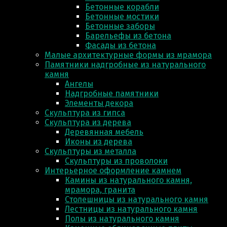
Бетонные корабли
Бетонные мостики
Бетонные заборы
Барельефы из бетона
Фасады из бетона
Малые архитектурные формы из мрамора
Памятники надгробные из натурального
камня
Ангелы
Надгробные памятники
Элементы декора
Скульптура из гипса
Скульптура из деревa
Деревянная мебель
Иконы из дерева
Скульптуры из металла
Скульптуры из проволоки
Интерьерное оформление камнем
Камины из натурального камня,
мрамора, гранита
Столешницы из натурального камня
Лестницы из натурального камня
Полы из натурального камня