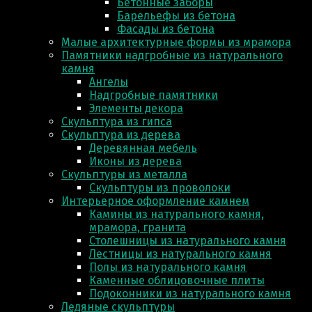
Бетонные заборы
Барельефы из бетона
Фасады из бетона
Малые архитектурные формы из мрамора
Памятники надгробные из натурального
камня
Ангелы
Надгробные памятники
Элементы декора
Скульптура из гипса
Скульптура из деревa
Деревянная мебель
Иконы из дерева
Скульптуры из металла
Скульптуры из проволоки
Интерьерное оформление камнем
Камины из натурального камня,
мрамора, гранита
Столешницы из натурального камня
Лестницы из натурального камня
Полы из натурального камня
Каменные облицовочные плиты
Подоконники из натурального камня
Ледяные скульптуры