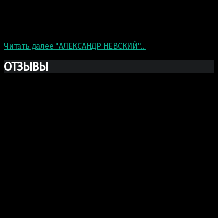
Создали бюст святого благоверного князя Александра
Невского. Высота: 110 см Материал: антивандальный
морозостойкий искусственный камень. Прочнее
бетона. Делается для монастыря.…
Читать далее
"АЛЕКСАНДР НЕВСКИЙ"
…
23 Июн 2020
ОТЗЫВЫ
Ксю Макаревич
Добрый день. Заказывали у Вас бюст Марка Аврелия
из гипса. Хочу выразить Вам огромную благодарность