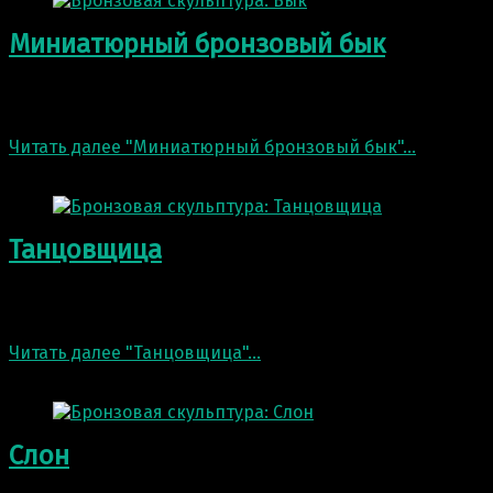
Миниатюрный бронзовый бык
Бык. Миниатюрное бронзовое литьё В нашей мастерско
скульптуру «Бык».…
Читать далее
"Миниатюрный бронзовый бык"
…
11 Фев 2022
Танцовщица
Скульптура: Танцовщица. Бронзовое литьё. В нашей ма
Скульптура выполнена…
Читать далее
"Танцовщица"
…
11 Фев 2022
Слон