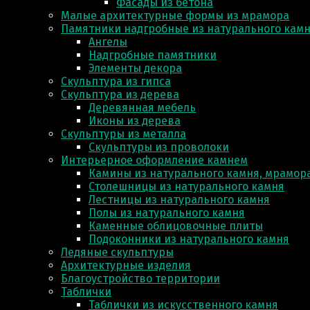
Фасады из бетона
Малые архитектурные формы из мрамора
Памятники надгробные из натурального кам
Ангелы
Надгробные памятники
Элементы декора
Скульптура из гипса
Скульптура из деревa
Деревянная мебель
Иконы из дерева
Скульптуры из металла
Скульптуры из проволоки
Интерьерное оформление камнем
Камины из натурального камня, мрамора
Столешницы из натурального камня
Лестницы из натурального камня
Полы из натурального камня
Каменные облицовочные плиты
Подоконники из натурального камня
Ледяные скульптуры
Архитектурные изделия
Благоустройство территории
Таблички
Таблички из искусственного камня