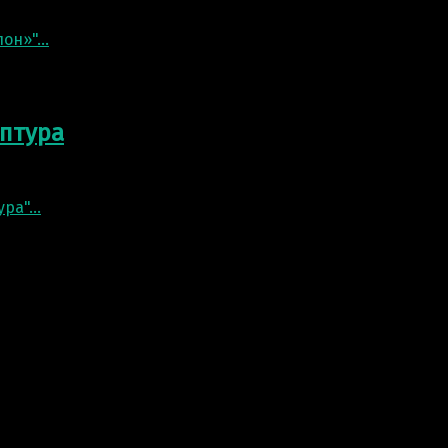
см. Статуэтка отлита из бронзы. Фигура Слона станет о
лон»"
…
птура
роско, но богато будет смотреться это сдержанное мини
ура"
…
ой можно заказать различные статуэтки, в том числе, 