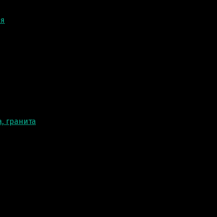
ня
, гранита