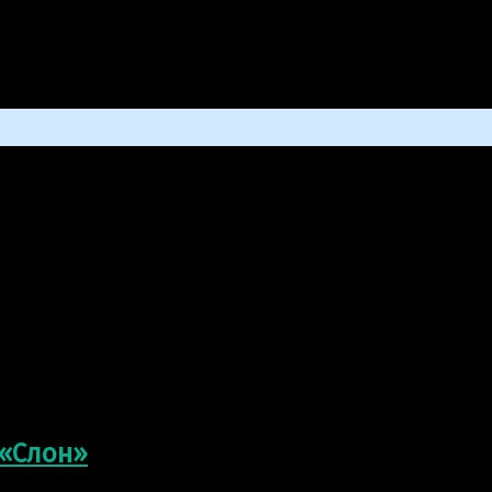
избронзы
варианты окраски и размеры этой скульптуры по желанию 
 «Слон»