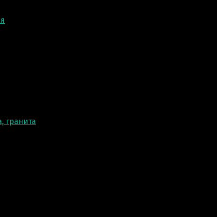
ня
, гранита