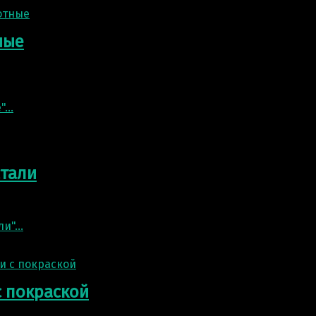
ные
туры животных выглядят стильно и красиво и могут укр
"
…
стали
красит парк, сквер или лужайку у дома. Полигональные
ли"
…
с покраской