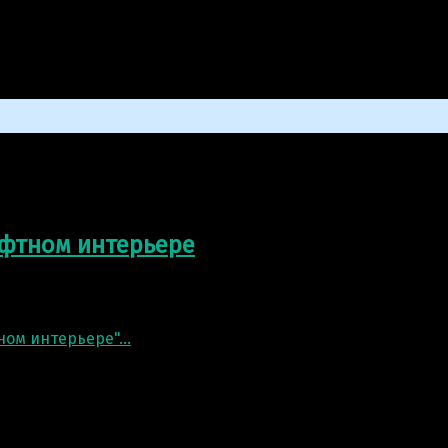
ьнаяфигура
афтном интерьере
 Закончили работу над полигональной скульптурой льва
ном интерьере"
…