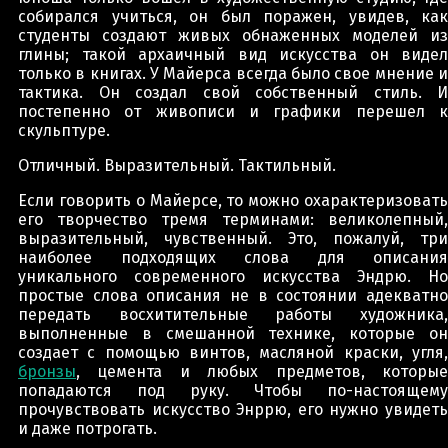
собирался учиться, он был поражен, увидев, как
студенты создают живых обнаженных моделей из
глины; такой архаичный вид искусства он видел
только в книгах. У Майерса всегда было свое мнение и
тактика. Он создал свой собственный стиль. И
постепенно от живописи и графики перешел к
скульптуре.
Отличный. Выразительный. Тактильный.
Если говорить о Майерсе, то можно охарактеризовать
его творчество тремя терминами: великолепный,
выразительный, чувственный. Это, пожалуй, три
наиболее подходящих слова для описания
уникального современного искусства Эндрю. Но
простые слова описания не в состоянии адекватно
передать восхитительные работы художника,
выполненные в смешанной технике, которые он
создает с помощью винтов, масляной краски, угля,
бронзы
, цемента и любых предметов, которые
попадаются под руку. Чтобы по-настоящему
прочувствовать искусство Энррю, его нужно увидеть
и даже потрогать.