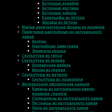
Бетонные корабли
Бетонные мостики
Бетонные заборы
Барельефы из бетона
Фасады из бетона
Малые архитектурные формы из мрамора
Памятники надгробные из натурального
камня
Ангелы
Надгробные памятники
Элементы декора
Скульптура из гипса
Скульптура из деревa
Деревянная мебель
Иконы из дерева
Скульптуры из металла
Скульптуры из проволоки
Интерьерное оформление камнем
Камины из натурального камня,
мрамора, гранита
Столешницы из натурального камня
Лестницы из натурального камня
Полы из натурального камня