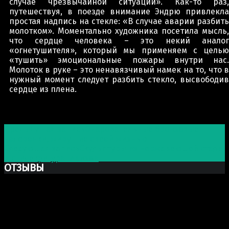
случае чрезвычайной ситуации». Как-то раз,
путешествуя, в поезде внимание Эндрю привлекла
простая надпись на стекле: «В случае аварии разбить
молотком». Моментально художника посетила мысль,
что сердце человека – это некий аналог
«огнетушителя», который мы применяем с целью
«тушить» эмоциональные пожары внутри нас.
Молоток в руке – это ненавязчивый намек на то, что в
нужный момент следует разбить стекло, высвободив
сердце из плена.
Post navigation
Предыдущая запись
Очаровательные бронзовые
человечки, живущие своей жизнью
Следующая запись
Скульптуры из нержавеющей стали
в стиле фигуративизма
ОТЗЫВЫ