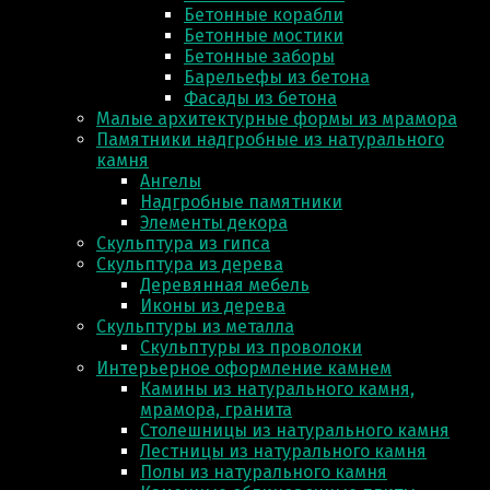
Бетонные корабли
Бетонные мостики
Бетонные заборы
Барельефы из бетона
Фасады из бетона
Малые архитектурные формы из мрамора
Памятники надгробные из натурального
камня
Ангелы
Надгробные памятники
Элементы декора
Скульптура из гипса
Скульптура из деревa
Деревянная мебель
Иконы из дерева
Скульптуры из металла
Скульптуры из проволоки
Интерьерное оформление камнем
Камины из натурального камня,
мрамора, гранита
Столешницы из натурального камня
Лестницы из натурального камня
Полы из натурального камня