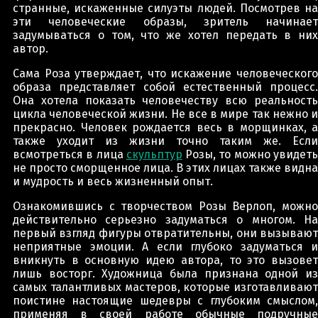
странные, искаженные силуэты людей. Посмотрев на
эти человеческие образы, зритель начинает
задумываться о том, что же хотел передать в них
автор.
Сама Роза утверждает, что искажение человеческого
образа представляет собой естественный процесс.
Она хотела показать человечеству всю реальность
цикла человеческой жизни. Не все в мире так нежно и
прекрасно. Человек рождается весь в морщинках, а
также уходит из жизни точно таким же. Если
всмотреться в лица
скульптур
Розы, то можно увидет
не просто сморщенное лица. В этих лицах также видна
и мудрость и весь жизненный опыт.
Ознакомившись с творчеством Розы Верлоп, можно
действительно серьезно задуматься о многом. На
первый взгляд фигуры отвратительны, они вызывают
неприятные эмоции. А если глубоко задуматься и
вникнуть в основную идею автора, то это вызовет
лишь восторг. Художница была признана одной из
самых талантливых мастеров, которые изготавливают
поистине настоящие шедевры с глубоким смыслом,
применяя в своей работе обычные подручные