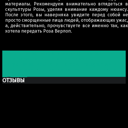
материалы. Рекомендуем внимательно вглядеться в
скульптуры Розы, уделяя внимание каждому нюансу.
После этого, вы наверняка увидите перед собой не
просто сморщенные лица людей, отображающих ужас,
а, действительно, прочувствуете все именно так, как
хотела передать Роза Верлоп.
Post navigation
Предыдущая запись
Стальные животные как
олицетворение силы, энергии и красоты
Следующая запись
Японец покорил Instagram мини-
скульптурами, которые создает из того, что находит
под ногами
ОТЗЫВЫ