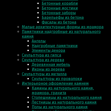
Бетонные корабли
Бетонные мостики
Бетонные заборы
Барельефы из бетона
Фасады из бетона
Малые архитектурные формы из мрамора
Памятники надгробные из натурального
камня
Ангелы
Надгробные памятники
Элементы декора
Скульптура из гипса
Скульптура из деревa
Деревянная мебель
Иконы из дерева
Скульптуры из металла
Скульптуры из проволоки
Интерьерное оформление камнем
Камины из натурального камня,
мрамора, гранита
Столешницы из натурального камня
Лестницы из натурального камня
Полы из натурального камня