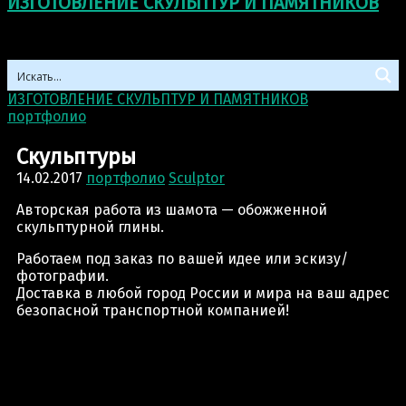
ИЗГОТОВЛЕНИЕ СКУЛЬПТУР И ПАМЯТНИКОВ
ИЗГОТОВЛЕНИЕ СКУЛЬПТУР И ПАМЯТНИКОВ
>
портфолио
>
Скульптуры
Скульптуры
14.02.2017
портфолио
Sculptor
Авторская работа из шамота — обожженной
скульптурной глины.
Работаем под заказ по вашей идее или эскизу/
фотографии.
Доставка в любой город России и мира на ваш адрес
безопасной транспортной компанией!