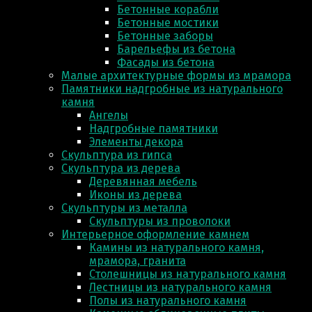
Бетонные корабли
Бетонные мостики
Бетонные заборы
Барельефы из бетона
Фасады из бетона
Малые архитектурные формы из мрамора
Памятники надгробные из натурального
камня
Ангелы
Надгробные памятники
Элементы декора
Скульптура из гипса
Скульптура из деревa
Деревянная мебель
Иконы из дерева
Скульптуры из металла
Скульптуры из проволоки
Интерьерное оформление камнем
Камины из натурального камня,
мрамора, гранита
Столешницы из натурального камня
Лестницы из натурального камня
Полы из натурального камня