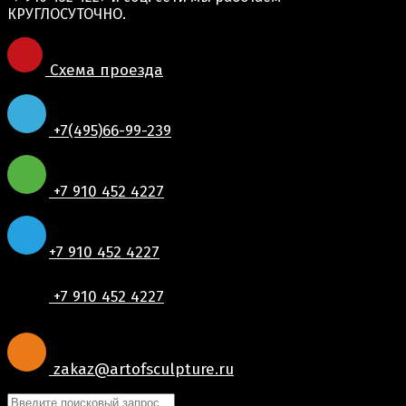
КРУГЛОСУТОЧНО.
Схема проезда
+7(495)66-99-239
+7 910 452 4227
+7 910 452 4227
+7 910 452 4227
zakaz@artofsculpture.ru