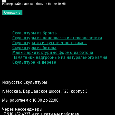
Pазмер файла должен быть не более 10 Мб
КАТЕГОРИИ
Скульптуры из бронзы
Скульптуры из пенопласта и стеклопластика
Скульптура из искусственного камня
Скульптуры из бетона
Малые архитектурные формы из бетона
Памятники надгробные из натурального камня
Скульптура из деревa
Адрес производства:
Искусство Скульптуры
г. Москва, Варшавское шоссе, 125, корпус 3
Мы работаем
с 10:00 до 22:00.
Через мессенджеры
+7 910 452 4227
и соц. сети мы работаем