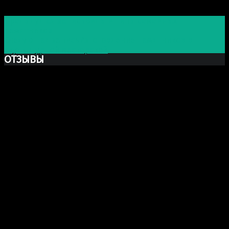
Post navigation
Предыдущая запись
Виды и типы семейных
памятников
Следующая запись
Изготовление памятников в
скульптурной мастерской
ОТЗЫВЫ
Ксю Макаревич
Добрый день. Заказывали у Вас бюст Марка Аврелия
из гипса. Хочу выразить Вам огромную благодарность