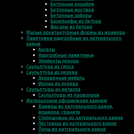
Бетонные корабли
Бетонные мостики
Бетонные заборы
Барельефы из бетона
Фасады из бетона
Малые архитектурные формы из мрамора
Памятники надгробные из натурального
камня
Ангелы
Надгробные памятники
Элементы декора
Скульптура из гипса
Скульптура из деревa
Деревянная мебель
Иконы из дерева
Скульптуры из металла
Скульптуры из проволоки
Интерьерное оформление камнем
Камины из натурального камня,
мрамора, гранита
Столешницы из натурального камня
Лестницы из натурального камня
Полы из натурального камня