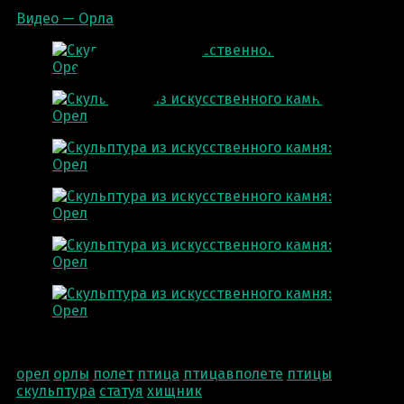
Видео — Орла
орел
орлы
полет
птица
птицавполете
птицы
скульптура
статуя
хищник