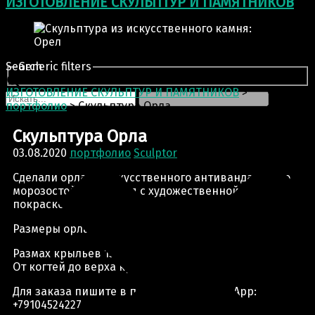
ИЗГОТОВЛЕНИЕ СКУЛЬПТУР И ПАМЯТНИКОВ
Search
Generic filters
ИЗГОТОВЛЕНИЕ СКУЛЬПТУР И ПАМЯТНИКОВ
>
портфолио
>
Скульптура Орла
Скульптура Орла
03.08.2020
портфолио
Sculptor
Сделали орла из искусственного антивандального
морозостойкого камня с художественной
покраской.
Размеры орла:
Размах крыльев 150см
От когтей до верха крыльев 50см.
Для заказа пишите в приложение WhatsApp:
+79104524227