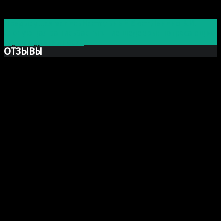
Post navigation
Предыдущая запись
Настольный бюст Ленина В.И.
Следующая запись
Застывшие шедевры: потрясающие
скульптуры из песка
ОТЗЫВЫ
Ксю Макаревич
Добрый день. Заказывали у Вас бюст Марка Аврелия
из гипса. Хочу выразить Вам огромную благодарность
за Вашу прекрасно проделанную работу. Бюст