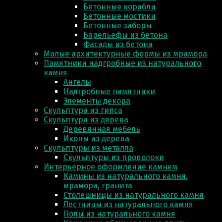
Бетонные корабли
Бетонные мостики
Бетонные заборы
Барельефы из бетона
Фасады из бетона
Малые архитектурные формы из мрамора
Памятники надгробные из натурального
камня
Ангелы
Надгробные памятники
Элементы декора
Скульптура из гипса
Скульптура из деревa
Деревянная мебель
Иконы из дерева
Скульптуры из металла
Скульптуры из проволоки
Интерьерное оформление камнем
Камины из натурального камня,
мрамора, гранита
Столешницы из натурального камня
Лестницы из натурального камня
Полы из натурального камня