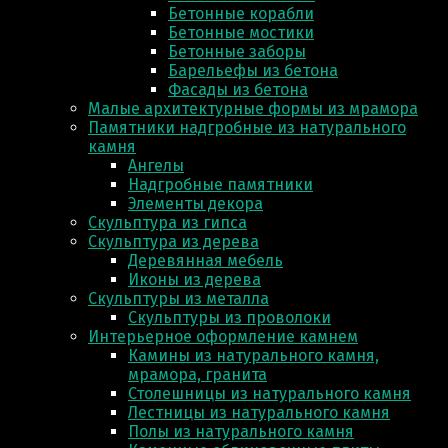
Бетонные корабли
Бетонные мостики
Бетонные заборы
Барельефы из бетона
Фасады из бетона
Малые архитектурные формы из мрамора
Памятники надгробные из натурального
камня
Ангелы
Надгробные памятники
Элементы декора
Скульптура из гипса
Скульптура из деревa
Деревянная мебель
Иконы из дерева
Скульптуры из металла
Скульптуры из проволоки
Интерьерное оформление камнем
Камины из натурального камня,
мрамора, гранита
Столешницы из натурального камня
Лестницы из натурального камня
Полы из натурального камня