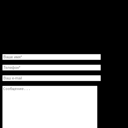
восхитительные. Но мастер посоветовал мне такую
угловую конструкцию. Прекрасная работа. Мне нужно
было сделать этот камин очень быстро. И его для меня
изготовили в обещанные сроки. Хочу еще добавить,
что в этой мастерской цены совершенно не кусаются.
Так что смело обращайтесь в «Искусство скульптуры»!
Вы останетесь довольны.
НАПИСАТЬ НАМ