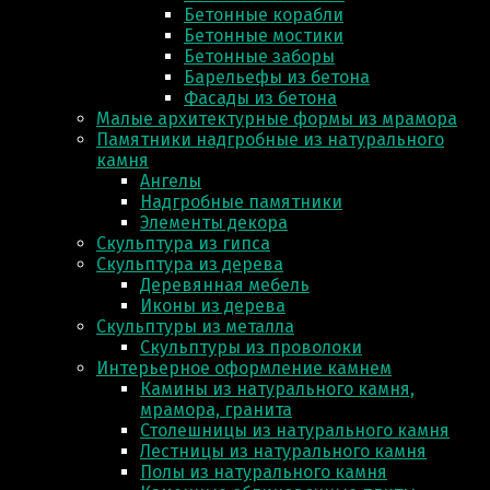
Бетонные корабли
Бетонные мостики
Бетонные заборы
Барельефы из бетона
Фасады из бетона
Малые архитектурные формы из мрамора
Памятники надгробные из натурального
камня
Ангелы
Надгробные памятники
Элементы декора
Скульптура из гипса
Скульптура из деревa
Деревянная мебель
Иконы из дерева
Скульптуры из металла
Скульптуры из проволоки
Интерьерное оформление камнем
Камины из натурального камня,
мрамора, гранита
Столешницы из натурального камня
Лестницы из натурального камня
Полы из натурального камня