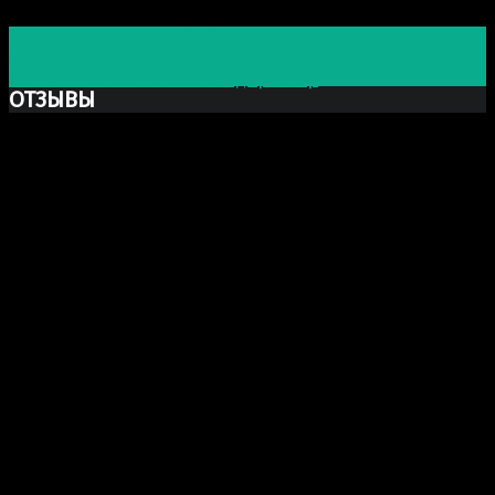
Предыдущая запись
Табличка из металла: НорНикель
Следующая запись
Табличка из металла: Компания
АРГОС — исполнительный директор
ОТЗЫВЫ
Ксю Макаревич
Добрый день. Заказывали у Вас бюст Марка Аврелия
из гипса. Хочу выразить Вам огромную благодарность
за Вашу прекрасно проделанную работу. Бюст
получился шикарный, сделали очень хорошо и главное