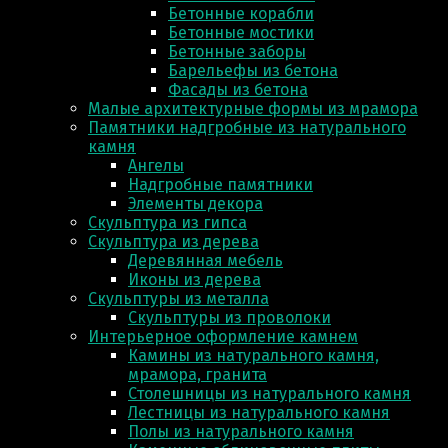
Бетонные корабли
Бетонные мостики
Бетонные заборы
Барельефы из бетона
Фасады из бетона
Малые архитектурные формы из мрамора
Памятники надгробные из натурального
камня
Ангелы
Надгробные памятники
Элементы декора
Скульптура из гипса
Скульптура из деревa
Деревянная мебель
Иконы из дерева
Скульптуры из металла
Скульптуры из проволоки
Интерьерное оформление камнем
Камины из натурального камня,
мрамора, гранита
Столешницы из натурального камня
Лестницы из натурального камня
Полы из натурального камня