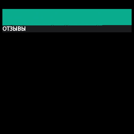
Post navigation
Предыдущая запись
Скульптура: Полигональный
Доберман из металла
Следующая запись
Скульптура: «Святогор»
ОТЗЫВЫ
Ксю Макаревич
Добрый день. Заказывали у Вас бюст Марка Аврелия
из гипса. Хочу выразить Вам огромную благодарность
за Вашу прекрасно проделанную работу. Бюст