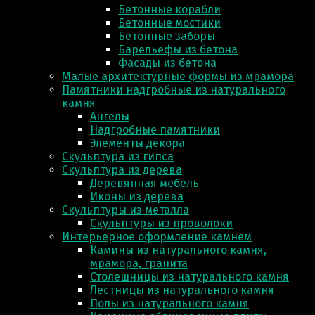
Бетонные корабли
Бетонные мостики
Бетонные заборы
Барельефы из бетона
Фасады из бетона
Малые архитектурные формы из мрамора
Памятники надгробные из натурального
камня
Ангелы
Надгробные памятники
Элементы декора
Скульптура из гипса
Скульптура из деревa
Деревянная мебель
Иконы из дерева
Скульптуры из металла
Скульптуры из проволоки
Интерьерное оформление камнем
Камины из натурального камня,
мрамора, гранита
Столешницы из натурального камня
Лестницы из натурального камня
Полы из натурального камня