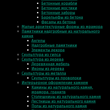
Бетонные корабли
Бетонные мостики
Бетонные заборы
Барельефы из бетона
Фасады из бетона
Малые архитектурные формы из мрамора
Памятники надгробные из натурального
камня
Ангелы
Надгробные памятники
Элементы декора
Скульптура из гипса
Скульптура из деревa
Деревянная мебель
Иконы из дерева
Скульптуры из металла
Скульптуры из проволоки
Интерьерное оформление камнем
Камины из натурального камня,
мрамора, гранита
Столешницы из натурального камня
Лестницы из натурального камня
Полы из натурального камня