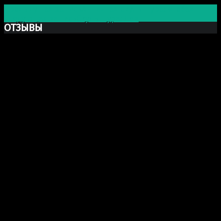
Предыдущая запись
Античная скульптура: «Геба»
Следующая запись
Скульптура: Лев
ОТЗЫВЫ
Ксю Макаревич
Добрый день. Заказывали у Вас бюст Марка Аврелия
из гипса. Хочу выразить Вам огромную благодарность
за Вашу прекрасно проделанную работу. Бюст
получился шикарный, сделали очень хорошо и главное
(для меня это было очень важно) работа была
проделана и доставлена точно в срок как и