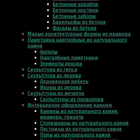
Бетонные корабли
Бетонные мостики
Бетонные заборы
Барельефы из бетона
Фасады из бетона
Малые архитектурные формы из мрамора
Памятники надгробные из натурального
камня
Ангелы
Надгробные памятники
Элементы декора
Скульптура из гипса
Скульптура из деревa
Деревянная мебель
Иконы из дерева
Скульптуры из металла
Скульптуры из проволоки
Интерьерное оформление камнем
Камины из натурального камня,
мрамора, гранита
Столешницы из натурального камня
Лестницы из натурального камня
Полы из натурального камня