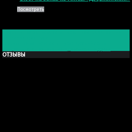
Посмотреть
Post navigation
Предыдущая запись
Скульптура: Пимен. Святейший
Патриарх всея Руси
Следующая запись
Скульптура: Русский солдат
специального назначения с девочкой на руках
ОТЗЫВЫ
Ксю Макаревич