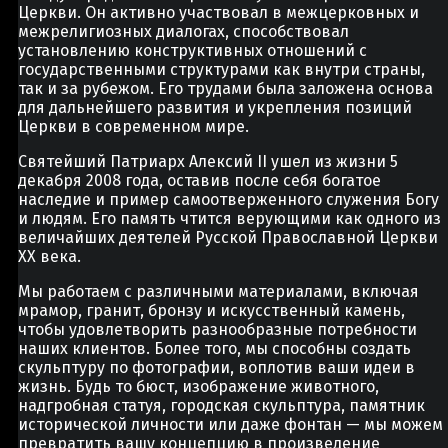
Церкви. Он активно участвовал в межцерковных и
межрелигиозных диалогах, способствовал
установлению конструктивных отношений с
государственными структурами как внутри страны,
так и за рубежом. Его трудами была заложена основа
для дальнейшего развития и укрепления позиций
Церкви в современном мире.
Святейший Патриарх Алексий II ушел из жизни 5
декабря 2008 года, оставив после себя богатое
наследие и пример самоотверженного служения Богу
и людям. Его память чтится верующими как одного из
величайших деятелей Русской Православной Церкви
XX века.
Мы работаем с различными материалами, включая
мрамор, гранит, бронзу и искусственный камень,
чтобы удовлетворить разнообразные потребности
наших клиентов. Более того, мы способны создать
скульптуру по фотографии, воплотив ваши идеи в
жизнь. Будь то бюст, изображение животного,
надгробная статуя, городская скульптура, памятник
исторической личности или даже фонтан — мы можем
превратить вашу концепцию в произведение