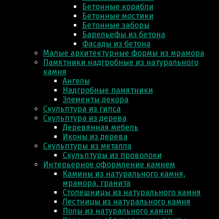
Бетонные корабли
Бетонные мостики
Бетонные заборы
Барельефы из бетона
Фасады из бетона
Малые архитектурные формы из мрамора
Памятники надгробные из натурального
камня
Ангелы
Надгробные памятники
Элементы декора
Скульптура из гипса
Скульптура из деревa
Деревянная мебель
Иконы из дерева
Скульптуры из металла
Скульптуры из проволоки
Интерьерное оформление камнем
Камины из натурального камня,
мрамора, гранита
Столешницы из натурального камня
Лестницы из натурального камня
Полы из натурального камня