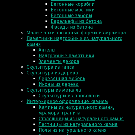
Бетонные корабли
Бетонные мостики
Бетонные заборы
Барельефы из бетона
Фасады из бетона
Малые архитектурные формы из мрамора
Памятники надгробные из натурального
камня
Ангелы
Надгробные памятники
Элементы декора
Скульптура из гипса
Скульптура из деревa
Деревянная мебель
Иконы из дерева
Скульптуры из металла
Скульптуры из проволоки
Интерьерное оформление камнем
Камины из натурального камня,
мрамора, гранита
Столешницы из натурального камня
Лестницы из натурального камня
Полы из натурального камня