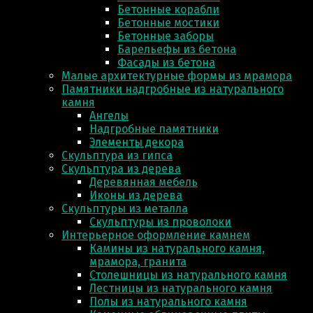
Бетонные корабли
Бетонные мостики
Бетонные заборы
Барельефы из бетона
Фасады из бетона
Малые архитектурные формы из мрамора
Памятники надгробные из натурального
камня
Ангелы
Надгробные памятники
Элементы декора
Скульптура из гипса
Скульптура из деревa
Деревянная мебель
Иконы из дерева
Скульптуры из металла
Скульптуры из проволоки
Интерьерное оформление камнем
Камины из натурального камня,
мрамора, гранита
Столешницы из натурального камня
Лестницы из натурального камня
Полы из натурального камня