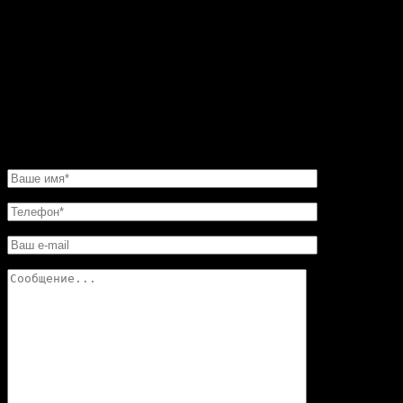
восхитительные. Но мастер посоветовал мне такую
угловую конструкцию. Прекрасная работа. Мне нужно
было сделать этот камин очень быстро. И его для меня
изготовили в обещанные сроки. Хочу еще добавить,
что в этой мастерской цены совершенно не кусаются.
Так что смело обращайтесь в «Искусство скульптуры»!
Вы останетесь довольны.
НАПИСАТЬ НАМ