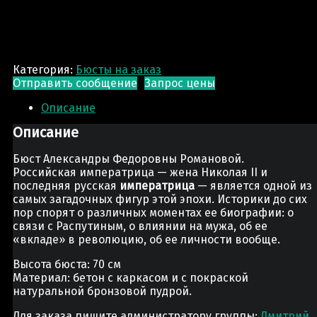
Категория:
Бюсты на заказ
Отправить сообщение
Запрос цены
Описание
Описание
Бюст Александры Федоровны Романовой.
Российская императрица — жена Николая II и
последняя русская
императрица
— является одной из
самых загадочных фигур этой эпохи. Историки до сих
пор спорят о различных моментах ее биографии: о
связи с Распутиным, о влиянии на мужа, об ее
«вкладе» в революцию, об ее личности вообще.
Высота бюста: 70 см
Материал: бетон с каркасом и с покраской
натуральной бронзовой пудрой.
Для заказа пишите администратору группы:
Дмитрий