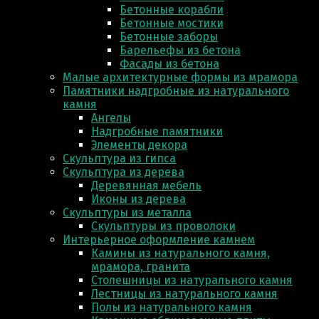
Бетонные корабли
Бетонные мостики
Бетонные заборы
Барельефы из бетона
Фасады из бетона
Малые архитектурные формы из мрамора
Памятники надгробные из натурального
камня
Ангелы
Надгробные памятники
Элементы декора
Скульптура из гипса
Скульптура из деревa
Деревянная мебель
Иконы из дерева
Скульптуры из металла
Скульптуры из проволоки
Интерьерное оформление камнем
Камины из натурального камня,
мрамора, гранита
Столешницы из натурального камня
Лестницы из натурального камня
Полы из натурального камня