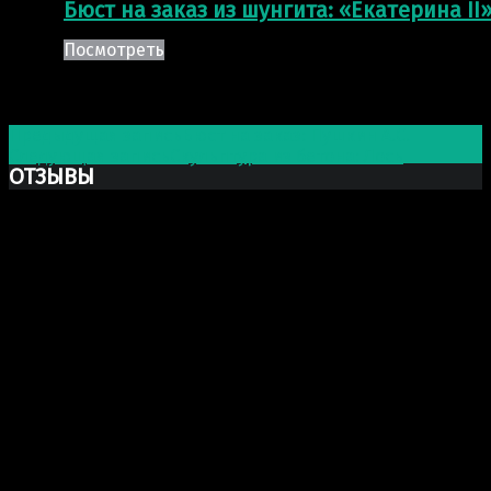
Бюст на заказ из шунгита: «Екатерина II
Посмотреть
Post navigation
Предыдущая запись
Бюст на заказ: Пушкин А.С.
Следующая запись
Скульптура из бетона: Лось
ОТЗЫВЫ
Ксю Макаревич