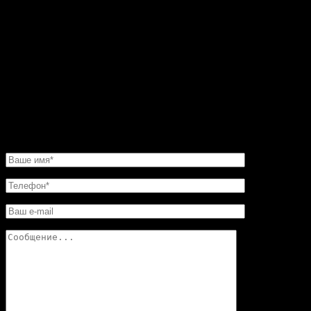
Пересмотрел фото на сайте. Все камины
восхитительные. Но мастер посоветовал мне такую
угловую конструкцию. Прекрасная работа. Мне нужно
было сделать этот камин очень быстро. И его для меня
изготовили в обещанные сроки. Хочу еще добавить,
что в этой мастерской цены совершенно не кусаются.
Так что смело обращайтесь в «Искусство скульптуры»!
Вы останетесь довольны.
НАПИСАТЬ НАМ