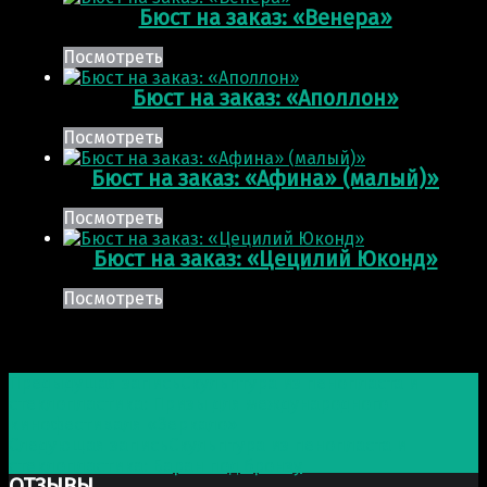
Бюст на заказ: «Венера»
Посмотреть
Бюст на заказ: «Аполлон»
Посмотреть
Бюст на заказ: «Афина» (малый)»
Посмотреть
Бюст на заказ: «Цецилий Юконд»
Посмотреть
Post navigation
Предыдущая запись
Скульптура из пенопласта и
стеклопластика: Призы для международного
кинофестиваля «Зеркало»
Следующая запись
Скульптура из пенопласта и
стеклопластика: Баран под бронзу
ОТЗЫВЫ