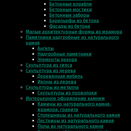
Бетонные корабли
Бетонные мостики
Бетонные заборы
Барельефы из бетона
Фасады из бетона
Малые архитектурные формы из мрамора
Памятники надгробные из натурального
камня
Ангелы
Надгробные памятники
Элементы декора
Скульптура из гипса
Скульптура из деревa
Деревянная мебель
Иконы из дерева
Скульптуры из металла
Скульптуры из проволоки
Интерьерное оформление камнем
Камины из натурального камня,
мрамора, гранита
Столешницы из натурального камня
Лестницы из натурального камня
Полы из натурального камня