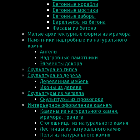
Бетонные корабли
Бетонные мостики
Бетонные заборы
Барельефы из бетона
Фасады из бетона
Малые архитектурные формы из мрамора
Памятники надгробные из натурального
камня
Ангелы
Надгробные памятники
Элементы декора
Скульптура из гипса
Скульптура из деревa
Деревянная мебель
Иконы из дерева
Скульптуры из металла
Скульптуры из проволоки
Интерьерное оформление камнем
Камины из натурального камня,
мрамора, гранита
Столешницы из натурального камня
Лестницы из натурального камня
Полы из натурального камня