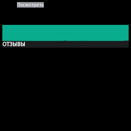
Посмотреть
Post navigation
Предыдущая запись
Скульптура: Ученый атомщик
Следующая запись
Скульптура: Солдат Великой
Отечественной Войны с поднятой рукой с автоматом
ОТЗЫВЫ
Ксю Макаревич