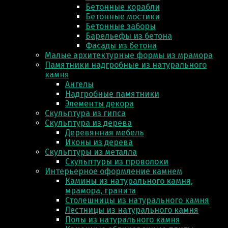
Бетонные корабли
Бетонные мостики
Бетонные заборы
Барельефы из бетона
Фасады из бетона
Малые архитектурные формы из мрамора
Памятники надгробные из натурального
камня
Ангелы
Надгробные памятники
Элементы декора
Скульптура из гипса
Скульптура из деревa
Деревянная мебель
Иконы из дерева
Скульптуры из металла
Скульптуры из проволоки
Интерьерное оформление камнем
Камины из натурального камня,
мрамора, гранита
Столешницы из натурального камня
Лестницы из натурального камня
Полы из натурального камня