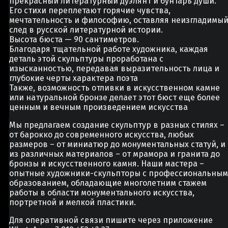
прекрасный литературный дуэлянт и бунтарь души.
Его стихи переплетают горячие чувства,
мечтательность и философию, оставляя неизгладимы
след в русской литературной истории.
Высота бюста — 90 сантиметров.
Благодаря тщательной работе художника, каждая
деталь этой скульптуры проработана с
изысканностью, передавая выразительность лица и
глубокие черты характера поэта
Также, возможность отливки в искусственном камне
или натуральной бронзе делает этот бюст еще более
ценным и вечным произведением искусства
Мы предлагаем создание скульптур в разных стилях –
от барокко до современного искусства, любых
размеров – от миниатюр до монументальных статуй, и
из различных материалов – от мрамора и гранита до
бронзы и искусственного камня. Наши мастера –
опытные художники-скульпторы с профессиональным
образованием, обладающие многолетним стажем
работы в области монументального искусства,
портретной и мелкой пластики.
Для оперативной связи пишите через приложение