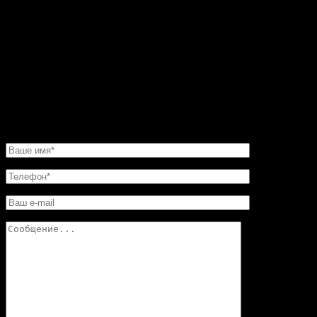
Пересмотрел фото на сайте. Все камины
восхитительные. Но мастер посоветовал мне такую
угловую конструкцию. Прекрасная работа. Мне нужно
было сделать этот камин очень быстро. И его для меня
изготовили в обещанные сроки. Хочу еще добавить,
что в этой мастерской цены совершенно не кусаются.
Так что смело обращайтесь в «Искусство скульптуры»!
Вы останетесь довольны.
НАПИСАТЬ НАМ