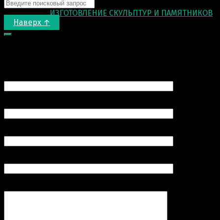
© 2015-2026
ИЗГОТОВЛЕНИЕ СКУЛЬПТУР И ПАМЯТНИКОВ
.
Наверх ↑
Запрос цены
Ваше имя (обязательно)
Ваш e-mail (обязательно)
Номер вашего телефона (обязательно)
Продукт
Комментарий