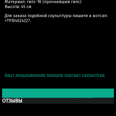
Материал: гипс-16 (прочнейший гипс)
Высота: 45 см
Для заказа подобной скульптуры пишите в вотсап:
+79104524227.
бюст
деньрождения
подарок
портрет
скульптура
Post navigation
Предыдущая запись
Бюст Зевса
Следующая запись
Арт-объект «Белый Гриб»
ОТЗЫВЫ