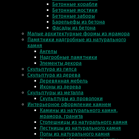
Бетонные корабли
Бетонные мостики
Бетонные заборы
Барельефы из бетона
Фасады из бетона
Малые архитектурные формы из мрамора
Памятники надгробные из натурального
камня
Ангелы
Надгробные памятники
Элементы декора
Скульптура из гипса
Скульптура из деревa
Деревянная мебель
Иконы из дерева
Скульптуры из металла
Скульптуры из проволоки
Интерьерное оформление камнем
Камины из натурального камня,
мрамора, гранита
Столешницы из натурального камня
Лестницы из натурального камня
Полы из натурального камня