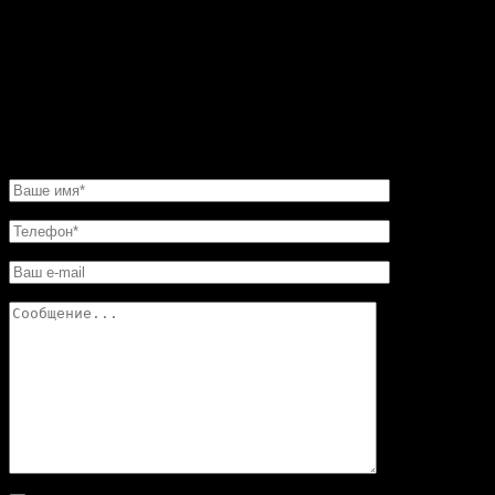
было сделать этот камин очень быстро. И его для меня
изготовили в обещанные сроки. Хочу еще добавить,
что в этой мастерской цены совершенно не кусаются.
Так что смело обращайтесь в «Искусство скульптуры»!
Вы останетесь довольны.
НАПИСАТЬ НАМ