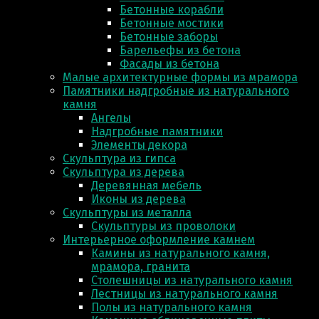
Бетонные корабли
Бетонные мостики
Бетонные заборы
Барельефы из бетона
Фасады из бетона
Малые архитектурные формы из мрамора
Памятники надгробные из натурального
камня
Ангелы
Надгробные памятники
Элементы декора
Скульптура из гипса
Скульптура из деревa
Деревянная мебель
Иконы из дерева
Скульптуры из металла
Скульптуры из проволоки
Интерьерное оформление камнем
Камины из натурального камня,
мрамора, гранита
Столешницы из натурального камня
Лестницы из натурального камня
Полы из натурального камня