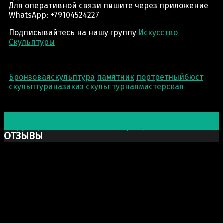
Для оперативной связи пишите через приложение
WhatsApp: +79104524227
Подписывайтесь на нашу группу
Искусство
Скульптуры
Бронзоваяскульптура
памятник
портретныйбюст
скульптураназаказ
скульптурнаямастерская
Post navigation
Предыдущая запись
Памятник лошади
Следующая запись
Памятник борющимся быкам
ОТЗЫВЫ