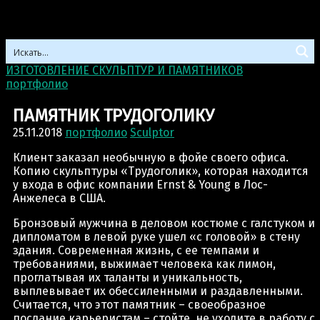
ИЗГОТОВЛЕНИЕ СКУЛЬПТУР И ПАМЯТНИКОВ
>
портфолио
>
ПАМЯТНИК ТРУДОГОЛИКУ
ПАМЯТНИК ТРУДОГОЛИКУ
25.11.2018
портфолио
Sculptor
Клиент заказал необычную в фойе своего офиса.
Копию скульптуры «Трудоголик», которая находится
у входа в офис компании Ernst & Young в Лос-
Анжелеса в США.
Бронзовый мужчина в деловом костюме с галстуком и
дипломатом в левой руке ушел «с головой» в стену
здания. Современная жизнь, с ее темпами и
требованиями, выжимает человека как лимон,
проглатывая их таланты и уникальность,
выплевывает их обессиленными и раздавленными.
Считается, что этот памятник – своеобразное
послание карьеристам – стойте, не уходите в работу с