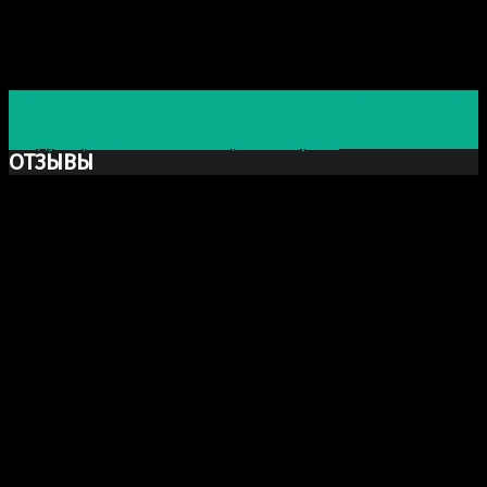
Post navigation
Предыдущая запись
Бронзовая скульптура — Леонардо
да Винчи
Следующая запись
Воплощение образа
ОТЗЫВЫ
Ксю Макаревич
Добрый день. Заказывали у Вас бюст Марка Аврелия