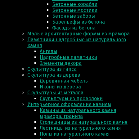
Бетонные корабли
Бетонные мостики
Бетонные заборы
Барельефы из бетона
Фасады из бетона
Малые архитектурные формы из мрамора
Памятники надгробные из натурального
камня
Ангелы
Надгробные памятники
Элементы декора
Скульптура из гипса
Скульптура из деревa
Деревянная мебель
Иконы из дерева
Скульптуры из металла
Скульптуры из проволоки
Интерьерное оформление камнем
Камины из натурального камня,
мрамора, гранита
Столешницы из натурального камня
Лестницы из натурального камня
Полы из натурального камня