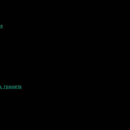
ня
, гранита