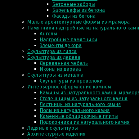
Бетонные заборы
Барельефы из бетона
Фасады из бетона
Малые архитектурные формы из мрамора
Памятники надгробные из натурального кам
Ангелы
Надгробные памятники
Элементы декора
Скульптура из гипса
Скульптура из деревa
Деревянная мебель
Иконы из дерева
Скульптуры из металла
Скульптуры из проволоки
Интерьерное оформление камнем
Камины из натурального камня, мрамора
Столешницы из натурального камня
Лестницы из натурального камня
Полы из натурального камня
Каменные облицовочные плиты
Подоконники из натурального камня
Ледяные скульптуры
Архитектурные изделия