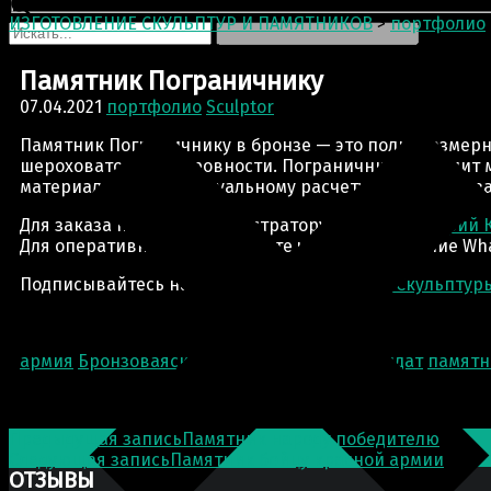
ИЗГОТОВЛЕНИЕ СКУЛЬПТУР И ПАМЯТНИКОВ
>
портфолио
Памятник Пограничнику
07.04.2021
портфолио
Sculptor
Памятник Пограничнику в бронзе — это полноразмерн
шероховатости и неровности. Пограничник выглядит м
материала по индивидуальному расчету. Цена будет за
Для заказа пишите администратору группы:
Дмитрий 
Для оперативной связи пишите через приложение Wha
Подписывайтесь на нашу группу
Искусство Скульптур
армия
Бронзоваяскульптура
бронзовыйсолдат
памятн
Post navigation
Предыдущая запись
Памятник народу победителю
Следующая запись
Памятник бойцу красной армии
ОТЗЫВЫ