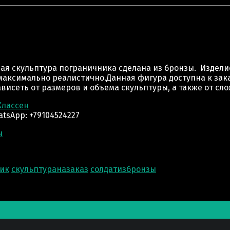
>
Памятник Пограничнику
ая скульптура пограничника сделана из бронзы. Издели
аксимально реалистично.Данная фигура доступна к зака
висеть от размеров и объема скульптуры, а также от сл
Классен
tsApp: +79104524227
ы
ик
скульптураназаказ
солдатизбронзы