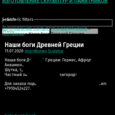
ИЗГОТОВЛЕНИЕ СКУЛЬПТУР И ПАМЯТНИКОВ
Search
Generic filters
ИЗГОТОВЛЕНИЕ СКУЛЬПТУР И ПАМЯТНИКОВ
>
портфолио
>
Наши боги Древней Греции
Наши боги Древней Греции
11.07.2020
портфолио
Sculptor
Наши боги Древней Греции: Гермес, Афродита,
Аквамен…
Шутка, третий — Зевс.
Частный заказ. Украшение загородного дома.
Для заказа подобной скульптуры пишите в вотсап:
+79104524227.