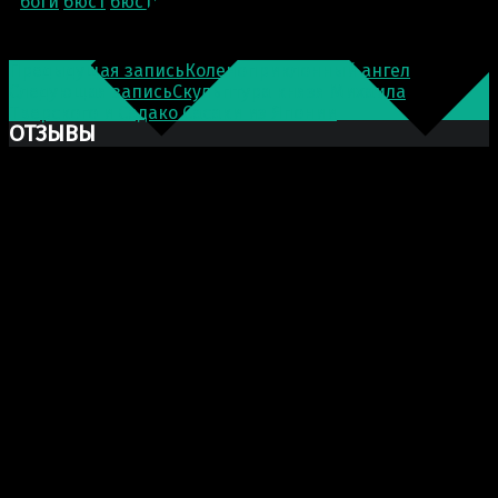
боги
бюст
бюсты
Греция
зевс
Post navigation
Предыдущая запись
Коленоприклонный ангел
Следующая запись
Скульптура князя Михаила
Тверского и Садако Сасаки из Японии
ОТЗЫВЫ
Ксю Макаревич
Добрый день. Заказывали у Вас бюст Марка Аврелия
из гипса. Хочу выразить Вам огромную благодарность