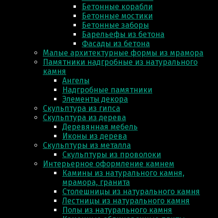
Бетонные корабли
Бетонные мостики
Бетонные заборы
Барельефы из бетона
Фасады из бетона
Малые архитектурные формы из мрамора
Памятники надгробные из натурального
камня
Ангелы
Надгробные памятники
Элементы декора
Скульптура из гипса
Скульптура из деревa
Деревянная мебель
Иконы из дерева
Скульптуры из металла
Скульптуры из проволоки
Интерьерное оформление камнем
Камины из натурального камня,
мрамора, гранита
Столешницы из натурального камня
Лестницы из натурального камня
Полы из натурального камня