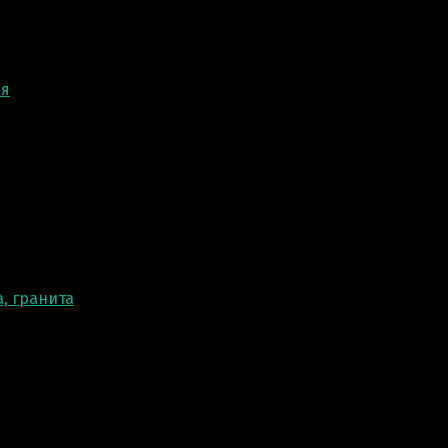
ня
, гранита