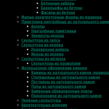
Бетонные заборы
Барельефы из бетона
Фасады из бетона
Малые архитектурные формы из мрамора
Памятники надгробные из натурального кам
Ангелы
Надгробные памятники
Элементы декора
Скульптура из гипса
Скульптура из деревa
Деревянная мебель
Иконы из дерева
Скульптуры из металла
Скульптуры из проволоки
Интерьерное оформление камнем
Камины из натурального камня, мрамора
Столешницы из натурального камня
Лестницы из натурального камня
Полы из натурального камня
Каменные облицовочные плиты
Подоконники из натурального камня
Ледяные скульптуры
Архитектурные изделия