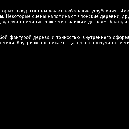
оторых аккуратно вырезает небольшие углубления. И
цы. Некоторые сцены напоминают японские деревни, дру
ю, уделяя внимание даже мельчайшим деталям. Благода
убой фактурой дерева и тонкостью внутреннего оформл
ремени. Внутри же возникает тщательно продуманный м