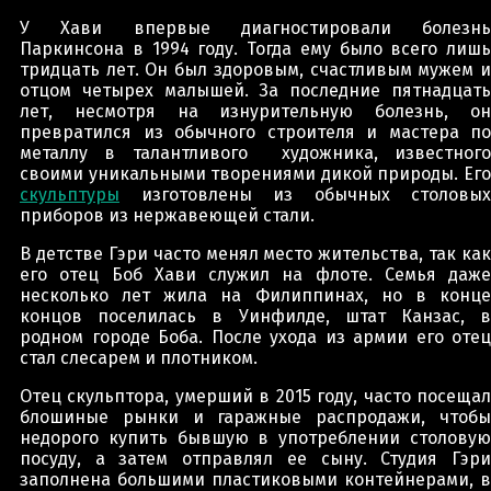
У Хави впервые диагностировали болезнь
Паркинсона в 1994 году. Тогда ему было всего лишь
тридцать лет. Он был здоровым, счастливым мужем и
отцом четырех малышей. За последние пятнадцать
лет, несмотря на изнурительную болезнь, он
превратился из обычного строителя и мастера по
металлу в талантливого художника, известного
своими уникальными творениями дикой природы. Его
скульптуры
изготовлены из обычных столовых
приборов из нержавеющей стали.
В детстве Гэри часто менял место жительства, так как
его отец Боб Хави служил на флоте. Семья даже
несколько лет жила на Филиппинах, но в конце
концов поселилась в Уинфилде, штат Канзас, в
родном городе Боба. После ухода из армии его отец
стал слесарем и плотником.
Отец скульптора, умерший в 2015 году, часто посещал
блошиные рынки и гаражные распродажи, чтобы
недорого купить бывшую в употреблении столовую
посуду, а затем отправлял ее сыну. Студия Гэри
заполнена большими пластиковыми контейнерами, в