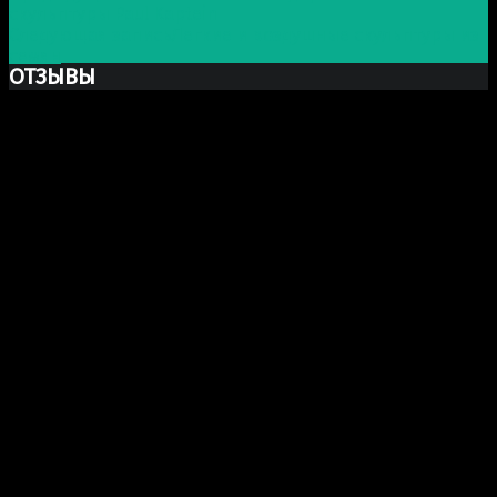
скульптуры Paul Kaptein
Следующая запись
Легкие и воздушные скульптуры из
семян
ОТЗЫВЫ
Ксю Макаревич
Добрый день. Заказывали у Вас бюст Марка Аврелия
из гипса. Хочу выразить Вам огромную благодарность
за Вашу прекрасно проделанную работу. Бюст
получился шикарный, сделали очень хорошо и главное
(для меня это было очень важно) работа была