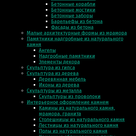
Бетонные корабли
Бетонные мостики
Бетонные заборы
Барельефы из бетона
Фасады из бетона
Малые архитектурные формы из мрамора
Памятники надгробные из натурального
камня
Ангелы
Надгробные памятники
Элементы декора
Скульптура из гипса
Скульптура из деревa
Деревянная мебель
Иконы из дерева
Скульптуры из металла
Скульптуры из проволоки
Интерьерное оформление камнем
Камины из натурального камня,
мрамора, гранита
Столешницы из натурального камня
Лестницы из натурального камня
Полы из натурального камня