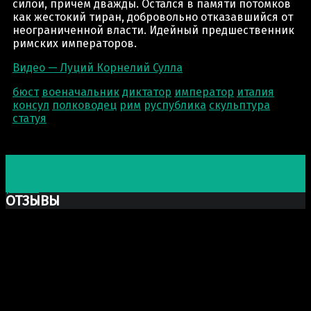
силой, причём дважды. Остался в памяти потомков
как жестокий тиран, добровольно отказавшийся от
неограниченной власти. Идейный предшественник
римских императоров.
Видео — Луций Корнелий Сулла
бюст
военачальник
диктатор
император
италия
консул
полководец
рим
руспублика
скульптура
статуя
Post navigation
Предыдущая запись
Сказочная птица
Следующая запись
Бюсты из бронзы в честь бойцов «6
роты»
ОТЗЫВЫ