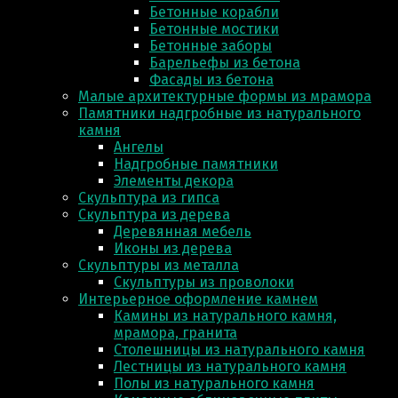
Бетонные корабли
Бетонные мостики
Бетонные заборы
Барельефы из бетона
Фасады из бетона
Малые архитектурные формы из мрамора
Памятники надгробные из натурального
камня
Ангелы
Надгробные памятники
Элементы декора
Скульптура из гипса
Скульптура из деревa
Деревянная мебель
Иконы из дерева
Скульптуры из металла
Скульптуры из проволоки
Интерьерное оформление камнем
Камины из натурального камня,
мрамора, гранита
Столешницы из натурального камня
Лестницы из натурального камня
Полы из натурального камня