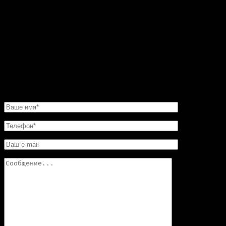
Пересмотрел фото на сайте. Все камины
восхитительные. Но мастер посоветовал мне такую
угловую конструкцию. Прекрасная работа. Мне нужно
было сделать этот камин очень быстро. И его для меня
изготовили в обещанные сроки. Хочу еще добавить,
что в этой мастерской цены совершенно не кусаются.
Так что смело обращайтесь в «Искусство скульптуры»!
Вы останетесь довольны.
НАПИСАТЬ НАМ