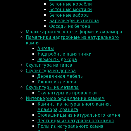
Бетонные корабли
Бетонные мостики
Бетонные заборы
Барельефы из бетона
Фасады из бетона
Малые архитектурные формы из мрамора
Памятники надгробные из натурального
камня
Ангелы
Надгробные памятники
Элементы декора
Скульптура из гипса
Скульптура из деревa
Деревянная мебель
Иконы из дерева
Скульптуры из металла
Скульптуры из проволоки
Интерьерное оформление камнем
Камины из натурального камня,
мрамора, гранита
Столешницы из натурального камня
Лестницы из натурального камня
Полы из натурального камня