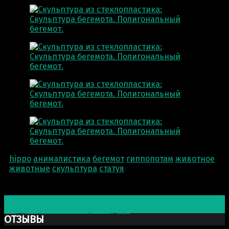
hippo
анималистика
бегемот
гиппопотам
животное
животные
скульптура
статуя
Post navigation
Предыдущая запись
Скульптура «Черный Ворон»
Следующая запись
Верный друг
ОТЗЫВЫ