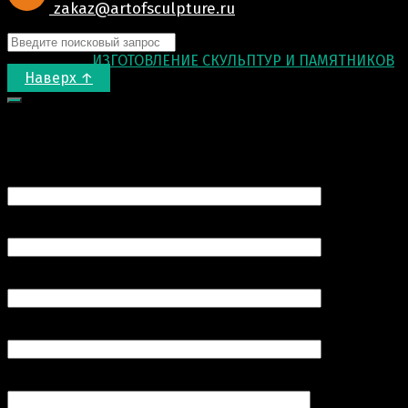
zakaz@artofsculpture.ru
© 2015-2026
ИЗГОТОВЛЕНИЕ СКУЛЬПТУР И ПАМЯТНИКОВ
.
Наверх ↑
Запрос цены
Ваше имя (обязательно)
Ваш e-mail (обязательно)
Номер вашего телефона (обязательно)
Продукт
Комментарий