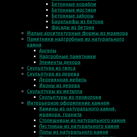
Бетонные корабли
Бетонные мостики
Бетонные заборы
Барельефы из бетона
Фасады из бетона
Малые архитектурные формы из мрамора
Памятники надгробные из натурального
камня
Ангелы
Надгробные памятники
Элементы декора
Скульптура из гипса
Скульптура из деревa
Деревянная мебель
Иконы из дерева
Скульптуры из металла
Скульптуры из проволоки
Интерьерное оформление камнем
Камины из натурального камня,
мрамора, гранита
Столешницы из натурального камня
Лестницы из натурального камня
Полы из натурального камня