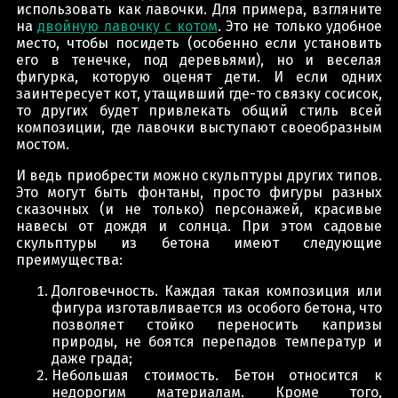
использовать как лавочки. Для примера, взгляните
на
двойную лавочку с котом
. Это не только удобное
место, чтобы посидеть (особенно если установить
его в тенечке, под деревьями), но и веселая
фигурка, которую оценят дети. И если одних
заинтересует кот, утащивший где-то связку сосисок,
то других будет привлекать общий стиль всей
композиции, где лавочки выступают своеобразным
мостом.
И ведь приобрести можно скульптуры других типов.
Это могут быть фонтаны, просто фигуры разных
сказочных (и не только) персонажей, красивые
навесы от дождя и солнца. При этом садовые
скульптуры из бетона имеют следующие
преимущества:
Долговечность. Каждая такая композиция или
фигура изготавливается из особого бетона, что
позволяет стойко переносить капризы
природы, не боятся перепадов температур и
даже града;
Небольшая стоимость. Бетон относится к
недорогим материалам. Кроме того,