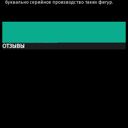
буквально серийное производство таких фигур.
Post navigation
Предыдущая запись
Изготовление ростовых фигур из
пенопласта
Следующая запись
Арт-бетон в производстве
скульптур, фигур, статуй
ОТЗЫВЫ
Ксю Макаревич