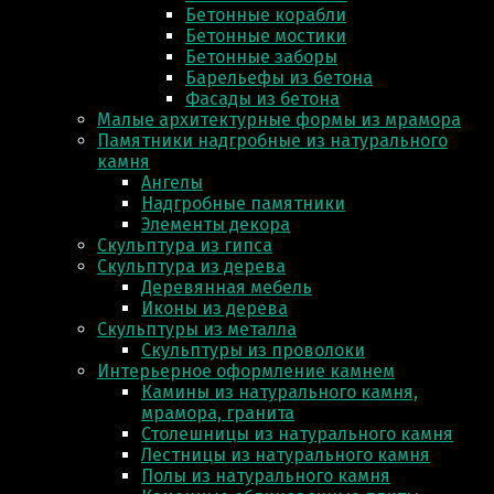
Бетонные корабли
Бетонные мостики
Бетонные заборы
Барельефы из бетона
Фасады из бетона
Малые архитектурные формы из мрамора
Памятники надгробные из натурального
камня
Ангелы
Надгробные памятники
Элементы декора
Скульптура из гипса
Скульптура из деревa
Деревянная мебель
Иконы из дерева
Скульптуры из металла
Скульптуры из проволоки
Интерьерное оформление камнем
Камины из натурального камня,
мрамора, гранита
Столешницы из натурального камня
Лестницы из натурального камня
Полы из натурального камня