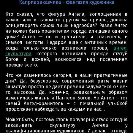
Каприз заказчика – фантазия художника
Кто сказал, что фигура Ангела, воплощенная в
камне или в каком-то другом материале, должна
олицетворять собою лишь надгробия? Разве Ангел
не может быть хранителем города или даже одного
дома? Ангел — он и хранитель, и спаситель, и
символ чистоты. Недаром еще с античных времен,
когда только-только возникали города,
ангел,
скульптура
которого возникала прежде статуй
Богов и вождей, возносился над поселением
прежде всего.
Что же изменилось сегодня, в наши прагматичные
дни? Да, безусловно, современный ритм жизни
зачастую просто не дает времени задуматься о чем-
то высоком. Да, конечно, радикальным образом
изменилась жизнь и Пантеон Богов. Но Ангел – тот
самый Ангел-хранитель – с печальной улыбкой
продолжает наблюдать за каждым из нас…
Может быть, поэтому столь популярно стало сегодня
заказывать скульптуру Ангела у
квалифицированных художников. И делают отнюдь