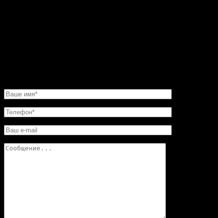
угловую конструкцию. Прекрасная работа. Мне нужно
было сделать этот камин очень быстро. И его для меня
изготовили в обещанные сроки. Хочу еще добавить,
что в этой мастерской цены совершенно не кусаются.
Так что смело обращайтесь в «Искусство скульптуры»!
Вы останетесь довольны.
НАПИСАТЬ НАМ