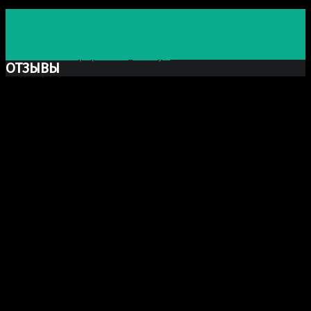
Предыдущая запись
Песчаные дворцы будущего:
фантазийные скульптуры Кальвина Зайберта
Следующая запись
Геометрия природы в дереве:
необычные сферы Lee Jae-Hyo
ОТЗЫВЫ
Ксю Макаревич
Добрый день. Заказывали у Вас бюст Марка Аврелия
из гипса. Хочу выразить Вам огромную благодарность
за Вашу прекрасно проделанную работу. Бюст