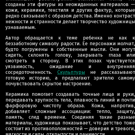
созданы эти фигуры из неожиданных материалов —
кожи, керамики, текстиля и других фактур, которые
редко связывают с образом детства. Именно контраст
нежности и странности делает творчество художницы
узнаваемым.
Автор обращается к теме ребенка не как к
беззаботному символу радости. Ее персонажи молчат,
будто погружены в собственные мысли. Они могут
сидеть, склонять голову, закрывать глаза или
смотреть в сторону. В этих позах чувствуется
уязвимость, ожидание и внутренняя
сосредоточенность.
Скульптуры
не рассказывают
готовую историю, а предлагают зрителю самому
почувствовать скрытое настроение.
Керамика помогает создавать точные лица и руки,
передавать хрупкость тела, плавность линий и почти
фарфоровую чистоту образа. Кожа, напротив,
добавляет сложные ассоциации: тепло, защиту,
память, след времени. Соединяя такие разные
материалы, художница показывает, что детство тоже
состоит из противоположностей — доверия и тревоги,
мягкости и силы, открытости и ранимости.