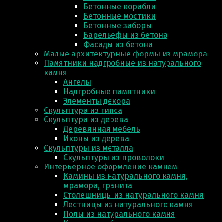
Бетонные корабли
Бетонные мостики
Бетонные заборы
Барельефы из бетона
Фасады из бетона
Малые архитектурные формы из мрамора
Памятники надгробные из натурального
камня
Ангелы
Надгробные памятники
Элементы декора
Скульптура из гипса
Скульптура из деревa
Деревянная мебель
Иконы из дерева
Скульптуры из металла
Скульптуры из проволоки
Интерьерное оформление камнем
Камины из натурального камня,
мрамора, гранита
Столешницы из натурального камня
Лестницы из натурального камня
Полы из натурального камня