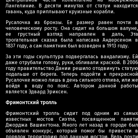
Лангелиние. В десяти минутах от статуи находится
гавань, куда приплывают круизные корабли.
Русалочка из бронзы. Ее размер равен почти в
человеческому росту. Она сидит на большом валуне,
ее грустный взгляд направлен в даль, Эта
трогательная сказка была написана Андерсеном в
1837 году, а сам памятник был возведен в 1913 году.
За эти годы скульптура подвергалась вандализму. Ей
даже отрубали голову, руки, обливали краской. В 2006
году правительство Дании решило отодвинуть статую
подальше от берега. Теперь подойти к прекрасной
Русалочке можно лишь в день сильного отлива, или же
войдя в воду по пояс. Автором данной работы
является Эдвард Эриксен.
Фримонтский тролль
Фримонтский тролль сидит под одним из самых
известных мостов Сиэтла, посвященном памяти
Джорджа Вашингтона. Много лет назад в городе был
объявлен конкурс, который помог бы привести в
порядок территорию под данным мостом. Ведь почти