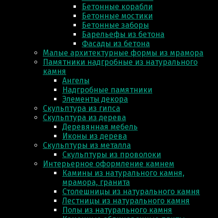
Бетонные корабли
Бетонные мостики
Бетонные заборы
Барельефы из бетона
Фасады из бетона
Малые архитектурные формы из мрамора
Памятники надгробные из натурального
камня
Ангелы
Надгробные памятники
Элементы декора
Скульптура из гипса
Скульптура из деревa
Деревянная мебель
Иконы из дерева
Скульптуры из металла
Скульптуры из проволоки
Интерьерное оформление камнем
Камины из натурального камня,
мрамора, гранита
Столешницы из натурального камня
Лестницы из натурального камня
Полы из натурального камня