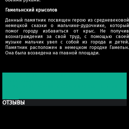
Гамельнский крысолов
Данный памятник посвящен герою из средневековой
немецкой сказки о мальчике-дудочнике, который
помог городу избавиться от крыс. Не получив
вознаграждения за свой труд, с помощью своей
музыке мальчик увел с собой из города и детей.
Памятник расположен в немецком городке Гамельн.
Она была возведена на главной площади.
Post navigation
Предыдущая запись
Архитектура и скульптуры
классицизма
Следующая запись
Чем покорили мир скандальные
скульптуры любимого мастера Ватикана Лоренцо
Куинна
ОТЗЫВЫ