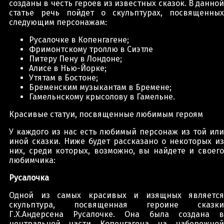
созданы в честь героев из известных сказок. В данной
статье речь пойдет о скульптурах, посвященных
следующим персонажам:
Русалочке в Копенгагене;
Фримонтскому троллю в Сиэтле
Питеру Пену в Лондоне;
Алисе в Нью-Йорке;
Утятам в Бостоне;
Бременским музыкантам в Бремене;
Гамельнскому крысолову в Гамельне.
Красивые статуи, посвященные любимым героям
У каждого из нас есть любимый персонаж из той или
иной сказки. Ниже будет рассказано о некоторых из
них, среди которых, возможно, вы найдете и своего
любимчика:
Русалочка
Одной из самых красивых и изящных является
скульптура, посвященная героине сказки
Г.Х.Андерсена Русалочке. Она была создана в
центральной части Копенгагена на набережной