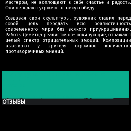
мастером, не воплощают в себе счастье и радость.
Они передают угрюмость, некую обиду.
Создавая свои скульптуры, художник ставил перед
собой цель передать всю реалистичность
современного мира без всякого приукрашивания.
Работы Деметца реалистично-шокирующие, отражают
целый спектр отрицательных эмоций. Композиции
вызывают у зрителя огромное количество
противоречивых мнений.
Post navigation
Предыдущая запись
Невозможное возможно:
Британский скульптор искажает реальность силой
искусства
Следующая запись
Выразительные керамические
скульптуры, которые так похожи на деревянные
ОТЗЫВЫ