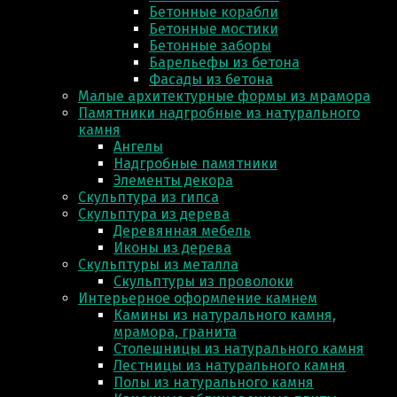
Бетонные корабли
Бетонные мостики
Бетонные заборы
Барельефы из бетона
Фасады из бетона
Малые архитектурные формы из мрамора
Памятники надгробные из натурального
камня
Ангелы
Надгробные памятники
Элементы декора
Скульптура из гипса
Скульптура из деревa
Деревянная мебель
Иконы из дерева
Скульптуры из металла
Скульптуры из проволоки
Интерьерное оформление камнем
Камины из натурального камня,
мрамора, гранита
Столешницы из натурального камня
Лестницы из натурального камня
Полы из натурального камня