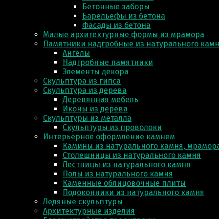
Бетонные заборы
Барельефы из бетона
Фасады из бетона
Малые архитектурные формы из мрамора
Памятники надгробные из натурального кам
Ангелы
Надгробные памятники
Элементы декора
Скульптура из гипса
Скульптура из деревa
Деревянная мебель
Иконы из дерева
Скульптуры из металла
Скульптуры из проволоки
Интерьерное оформление камнем
Камины из натурального камня, мрамора
Столешницы из натурального камня
Лестницы из натурального камня
Полы из натурального камня
Каменные облицовочные плиты
Подоконники из натурального камня
Ледяные скульптуры
Архитектурные изделия