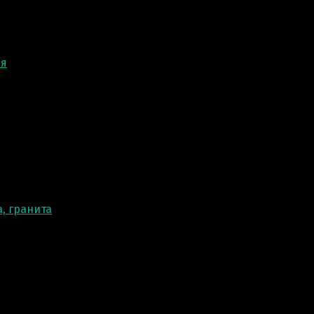
ня
, гранита