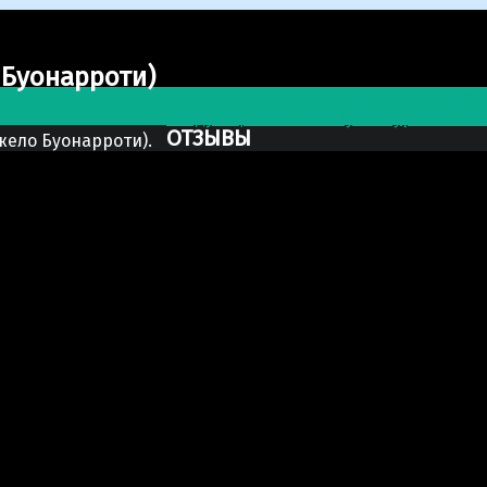
>
Cкульптурa — Давида (Микеланджело Буонарроти)
Post navigation
 Буонарроти)
Предыдущая запись
Скульптура бога
Следующая запись
Скульптура — 3D 
ОТЗЫВЫ
жело Буонарроти).
Ксю Макаревич
Добрый день. Заказывали у Вас бюст
благодарность за Вашу прекрасно пр