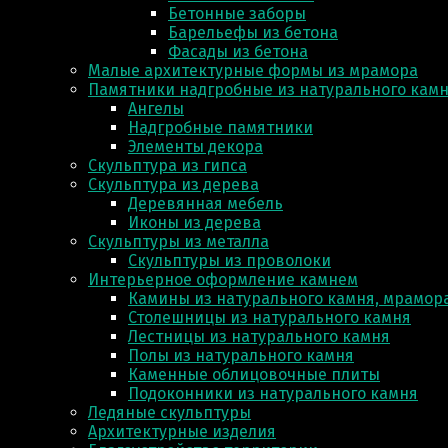
Бетонные заборы
Барельефы из бетона
Фасады из бетона
Малые архитектурные формы из мрамора
Памятники надгробные из натурального кам
Ангелы
Надгробные памятники
Элементы декора
Скульптура из гипса
Скульптура из деревa
Деревянная мебель
Иконы из дерева
Скульптуры из металла
Скульптуры из проволоки
Интерьерное оформление камнем
Камины из натурального камня, мрамора
Столешницы из натурального камня
Лестницы из натурального камня
Полы из натурального камня
Каменные облицовочные плиты
Подоконники из натурального камня
Ледяные скульптуры
Архитектурные изделия