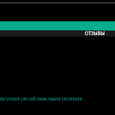
>
Чашка-клумба
Post navigat
Предыдущая з
Следующая за
ОТЗЫВЫ
айн
огород
сад
чай
чаша
чашка
экстерьер
Ксю Макаре
 гипса. Хочу выразить Вам огромную благодарность за В
то было очень важно) работа была проделана и доставлен