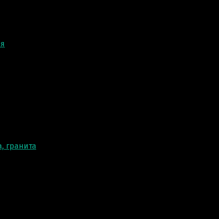
ня
, гранита