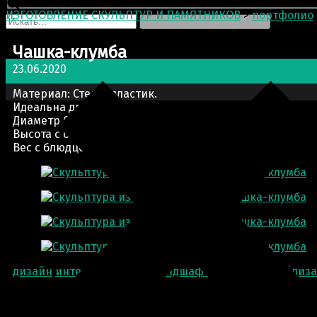
ИЗГОТОВЛЕНИЕ СКУЛЬПТУР И ПАМЯТНИКОВ
>
портфолио
Чашка-клумба
23.06.2020
портфолио
Sculptor
Материал: Стеклопластик.
Идеальна для улицы.
Диаметр 60 см
Высота с блюдцем 75 см
Вес с блюдцем: около 25 кг
дизайн
интерьер
клубма
ландшафт
ландшафтныйдиз
Добрый день. Заказывали у Вас бюст Марка Аврелия из
шикарный, сделали очень хорошо и главное (для меня э