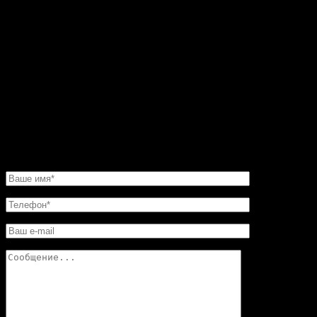
черного и серого мрамора. До этого все никак не мог
остановиться на каком-то конкретном варианте.
Пересмотрел фото на сайте. Все камины
восхитительные. Но мастер посоветовал мне такую
угловую конструкцию. Прекрасная работа. Мне нужно
было сделать этот камин очень быстро. И его для меня
изготовили в обещанные сроки. Хочу еще добавить,
что в этой мастерской цены совершенно не кусаются.
Так что смело обращайтесь в «Искусство скульптуры»!
Вы останетесь довольны.
НАПИСАТЬ НАМ