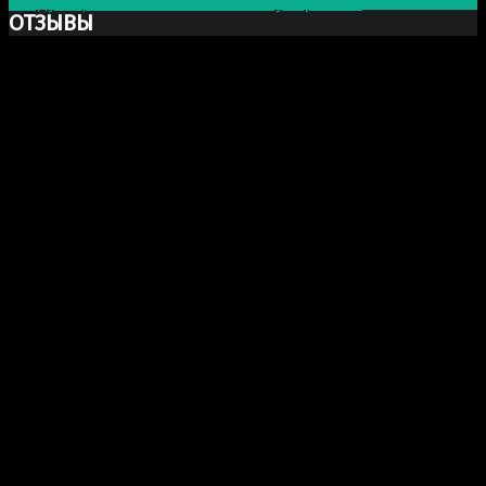
Следующая запись
Высокая популярность
ОТЗЫВЫ
Ксю Макаревич
Добрый день. Заказывали у Вас бюст Марка Аврелия
из гипса. Хочу выразить Вам огромную благодарность
за Вашу прекрасно проделанную работу. Бюст
получился шикарный, сделали очень хорошо и главное
(для меня это было очень важно) работа была
проделана и доставлена точно в срок как и
договаривались! еще раз огромное спасибо, в