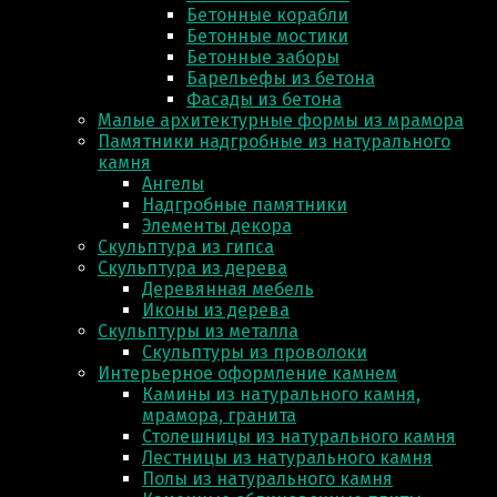
Бетонные корабли
Бетонные мостики
Бетонные заборы
Барельефы из бетона
Фасады из бетона
Малые архитектурные формы из мрамора
Памятники надгробные из натурального
камня
Ангелы
Надгробные памятники
Элементы декора
Скульптура из гипса
Скульптура из деревa
Деревянная мебель
Иконы из дерева
Скульптуры из металла
Скульптуры из проволоки
Интерьерное оформление камнем
Камины из натурального камня,
мрамора, гранита
Столешницы из натурального камня
Лестницы из натурального камня
Полы из натурального камня