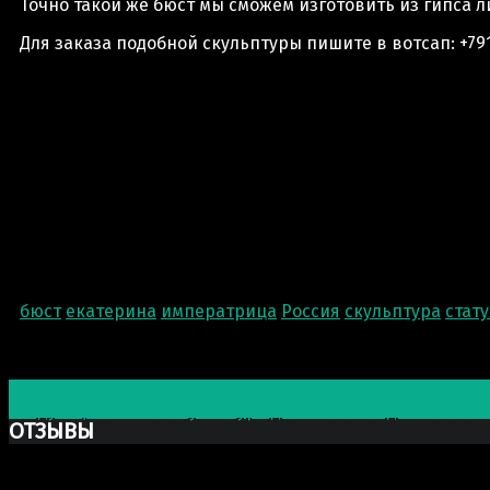
Точно такой же бюст мы сможем изготовить из гипса л
Для заказа подобной скульптуры пишите в вотсап: +791
бюст
екатерина
императрица
Россия
скульптура
стату
Post navigation
Предыдущая запись
Призы из искусственного камня дл
Следующая запись
Скульптура для племзавода «ВОСТОК
ОТЗЫВЫ