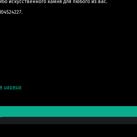
ибо искусственного камня для любого из вас.
04524227.
я
царица
я Международного Кинофестиваля имени Андрея Тарковс
»