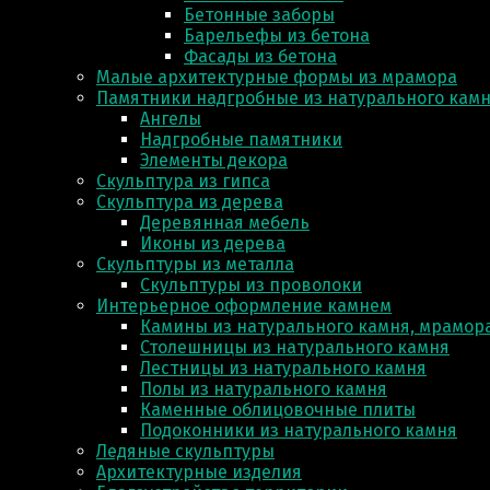
Бетонные заборы
Барельефы из бетона
Фасады из бетона
Малые архитектурные формы из мрамора
Памятники надгробные из натурального кам
Ангелы
Надгробные памятники
Элементы декора
Скульптура из гипса
Скульптура из деревa
Деревянная мебель
Иконы из дерева
Скульптуры из металла
Скульптуры из проволоки
Интерьерное оформление камнем
Камины из натурального камня, мрамора
Столешницы из натурального камня
Лестницы из натурального камня
Полы из натурального камня
Каменные облицовочные плиты
Подоконники из натурального камня
Ледяные скульптуры
Архитектурные изделия