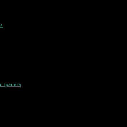
ня
, гранита