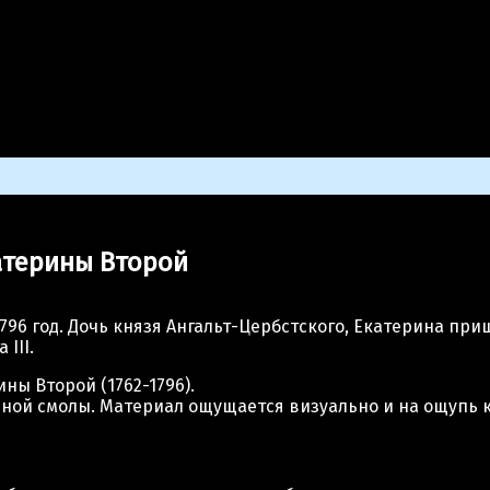
>
Бюст императрицы Всероссийской Екатерины Второй
атерины Второй
796 год. Дочь князя Ангальт-Цербстского, Екатерина при
III.
ы Второй (1762-1796).
ной смолы. Материал ощущается визуально и на ощупь 